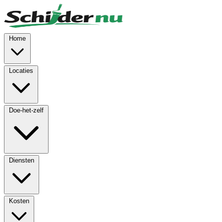
Skip to main content
Home
Locaties
Doe-het-zelf
Diensten
Kosten