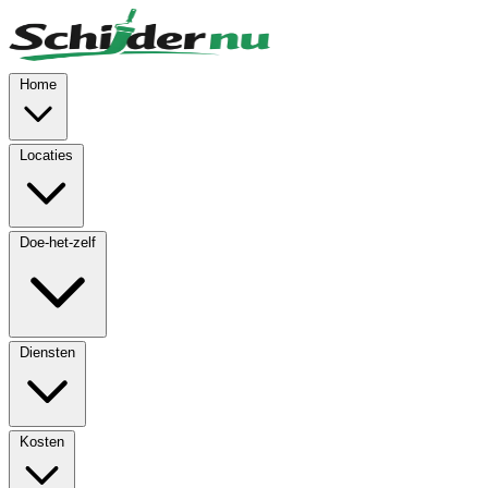
Skip to main content
Home
Locaties
Doe-het-zelf
Diensten
Kosten