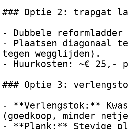
### Optie 2: trapgat lad
- Dubbele reformladder 
- Plaatsen diagonaal te
tegen wegglijden).

- Huurkosten: ~€ 25,- p
### Optie 3: verlengsto
- **Verlengstok:** Kwas
(goedkoop, minder netjes
- **Plank:** Stevige pl