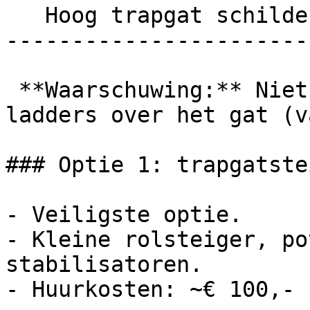
   Hoog trapgat schilderen: hoe gaat dat?

-----------------------
 **Waarschuwing:** Niet zelf experimenteren met 
ladders over het gat (v
### Optie 1: trapgatstei
- Veiligste optie.

- Kleine rolsteiger, po
stabilisatoren.

- Huurkosten: ~€ 100,- 