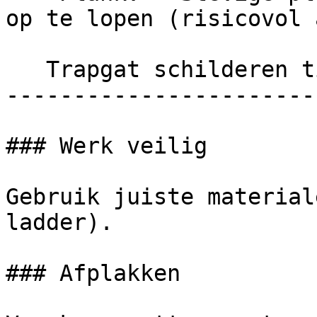
op te lopen (risicovol 
   Trapgat schilderen tips

------------------------
### Werk veilig

Gebruik juiste material
ladder).

### Afplakken
