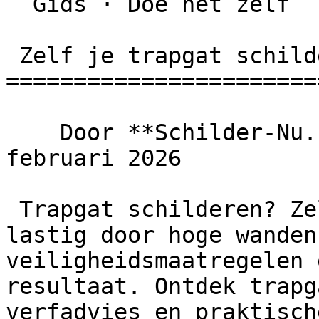
  Gids · Doe het zelf

 Zelf je trapgat schilderen: tips en ideeën

=======================
    Door **Schilder-Nu.nl** · Bijgewerkt 18 
februari 2026

 Trapgat schilderen? Zelf trapgat schilderen is 
lastig door hoge wanden
veiligheidsmaatregelen 
resultaat. Ontdek trapg
verfadvies en praktisch