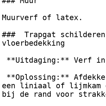
### Muur

Muurverf of latex.

###  Trapgat schilderen
vloerbedekking

 **Uitdaging:** Verf in tapijt is funest.

 **Oplossing:** Afdekken met zeil/kranten. Gebruik 
een liniaal of lijmkam 
bij de rand voor strakk