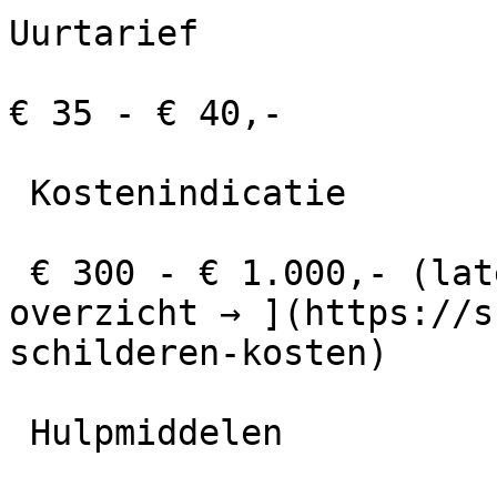
Uurtarief

€ 35 - € 40,-

 Kostenindicatie

 € 300 - € 1.000,- (laten doen). [ Uitgebreid 
overzicht → ](https://s
schilderen-kosten)

 Hulpmiddelen
