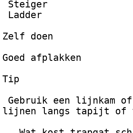
 Steiger

 Ladder

Zelf doen

Goed afplakken

Tip

 Gebruik een lijnkam of liniaal voor strakke 
lijnen langs tapijt of 
   Wat kost trapgat schilderen?
