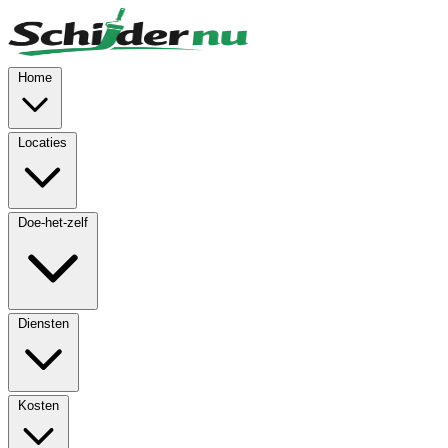
Skip to main content
Home
Locaties
Doe-het-zelf
Diensten
Kosten