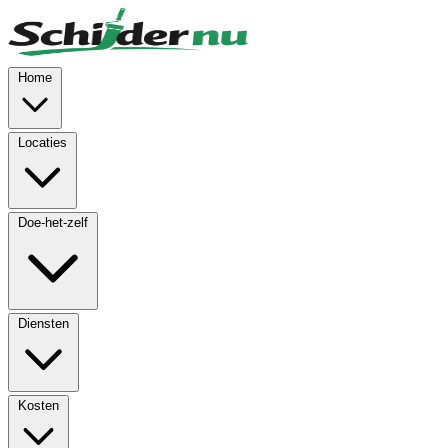
Skip to main content
Home
Locaties
Doe-het-zelf
Diensten
Kosten