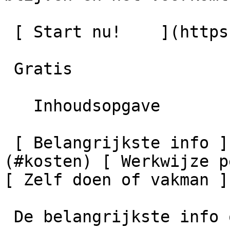
 [ Start nu!    ](https://schilder-nu.nl/offerte)

 Gratis

   Inhoudsopgave

 [ Belangrijkste info ](#samenvatting) [ Kosten ]
(#kosten) [ Werkwijze p
[ Zelf doen of vakman ]
 De belangrijkste info over dakgoten schilderen
