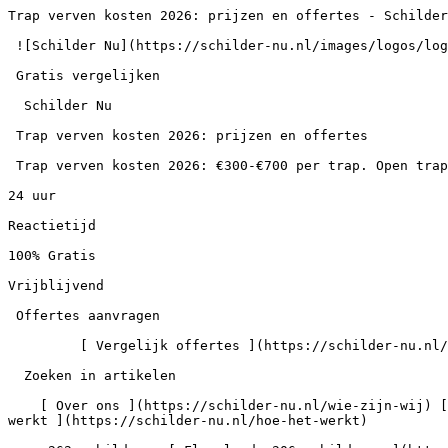
Trap verven kosten 2026: prijzen en offertes - Schilder
 ![Schilder Nu](https://schilder-nu.nl/images/logos/logo-white.webp)

 Gratis vergelijken

  Schilder Nu

 Trap verven kosten 2026: prijzen en offertes

 Trap verven kosten 2026: €300-€700 per trap. Open trap vanaf €300, compleet geschuurde trap €700. Vergelijk gratis offertes en bespaar tot 40%.

24 uur

Reactietijd

100% Gratis

Vrijblijvend

 Offertes aanvragen

         [ Vergelijk offertes ](https://schilder-nu.nl/offerte)  Zoek in artikelen

  Zoeken in artikelen

    [ Over ons ](https://schilder-nu.nl/wie-zijn-wij) [ Gids ](https://schilder-nu.nl/gids) [ Schilder vinden ](https://schilder-nu.nl/schilder-vinden) [ Hoe het 
werkt ](https://schilder-nu.nl/hoe-het-werkt)
