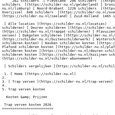
     262 schilders  [ Flevoland  206 schilders  ](https://schilder-nu.nl/flevoland) [ Friesland  364 schilders  ](https://schilder-nu.nl/friesland) [ Gelderland  1302 
schilders  ](https://schilder-nu.nl/gelderland) [ Groni
nu.nl/limburg) [ Noord-Brabant  1226 schilders  ](https
Overijssel  648 schilders  ](https://schilder-nu.nl/ov
(https://schilder-nu.nl/zeeland) [ Zuid-Holland  1465 s
 [ Alle locaties ](https://schilder-nu.nl/locaties)    [ Muur verven ](https://schilder-nu.nl/muur-verven) [ Plafond schilderen ](https://schilder-nu.nl/plafond-
schilderen) [ Deuren schilderen ](https://schilder-nu.
(https://schilder-nu.nl/trapgat-schilderen) [ Plavuizen
verven) [ Dakgoten schilderen ](https://schilder-nu.nl/
(https://schilder-nu.nl/buitenschilderwerk) [ Wintersch
schilderen-kosten) [ Keuken schilderen kosten ](https:/
Plafond schilderen kosten ](https://schilder-nu.nl/plaf
schilderen kosten ](https://schilder-nu.nl/deuren-schil
schilderen kosten ](https://schilder-nu.nl/kozijnen-sch
(https://schilder-nu.nl/schilder-abonnement)

 [ Schilders vergelijken ](https://schilder-nu.nl/schilders-vergelijken) [ Voor professionals ](https://schilder-nu.nl/bedrijf-aanmelden)

 1. [ Home ](https://schilder-nu.nl)

2.

3. [ Trap verven ](https://schilder-nu.nl/trap-verven)

4.

5. Trap verven kosten

  Kosten &amp; Prijzen

 Trap verven kosten 2026

=========================
