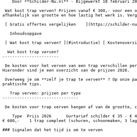
    Door **Schilder-Nu.nl** · Bijgewerkt 18 februari 2026

 Wat kost trap verven? Prijzen vanaf € 300,- voor een open trap tot € 700,- voor een compleet geschuurde trap. Gemiddeld betaal je € 300 - € 700,- per trap, 
afhankelijk van grootte en hoe lastig het werk is. Verg
 [ Gratis offertes vergelijken    ](https://schilder-nu.nl/offerte) [ Zelf verven? Bekijk ons stappenplan    ](https://schilder-nu.nl/trap-verven)

   Inhoudsopgave

 [ Wat kost trap verven? ](#introductie) [ Kostenoverzicht ](#kostenoverzicht) [ Zelf doen vs laten doen ](#zelf-laten) [ Veelgestelde vragen ](#faq)

  Wat kost trap verven?

-----------------------

 De kosten voor het verven van een trap verschillen per situatie. Dit hangt af van de grootte van de trap, hoe lastig het werk is en hoeveel voorbereiding nodig is. 
Hieronder vind je een overzicht van de prijzen 2026.

 Overweeg je om **zelf je trap te verven** ? Op onze pagina [ Zelf je trap verven ](https://schilder-nu.nl/trap-verven) vind je een stappenplan, verfadvies en 
praktische tips.

   Trap verven: prijzen per type

-------------------------------

 De kosten voor trap verven hangen af van de grootte, complexiteit en benodigde voorbereiding.

    Type  Prijs 2026      Uurtarief schilder € 35 - € 40,- per uur   1 trap schilderen (incl. verf) € 300 - € 450,- (open trap, basis)   2 trappen schilderen € 550 - 
€ 600,-    1 trap compleet (schuren, schoonmaken, 3 lag
### Signalen dat het tijd is om te verven
