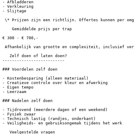
- Afbladderen

- Verkleuring

- Slijtage

 \* Prijzen zijn een richtlijn. Offertes kunnen per omgeving en schilder verschillen.

    Gemiddelde prijs per trap

€ 300 - € 700,-

 Afhankelijk van grootte en complexiteit, inclusief verf, materiaal en btw

   Zelf doen of laten doen?

--------------------------

### Voordelen zelf doen

- Kostenbesparing (alleen materiaal)

- Creatieve controle over kleur en afwerking

- Eigen tempo

- Leerzaam

### Nadelen zelf doen

- Tijdrovend (meerdere dagen of een weekend)

- Fysiek zwaar

- Technisch lastig (randjes, onderkant)

- Veiligheids- en gebruiksongemak tijdens het werk

   Veelgestelde vragen
