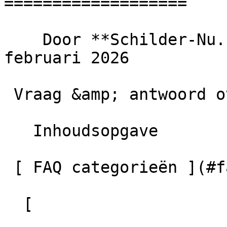
===================

    Door **Schilder-Nu.nl** · Bijgewerkt 18 
februari 2026

 Vraag &amp; antwoord over Schilder Nu

   Inhoudsopgave

 [ FAQ categorieën ](#faq-categorien)

  [
