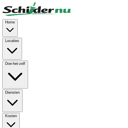
Skip to main content
Home
Locaties
Doe-het-zelf
Diensten
Kosten