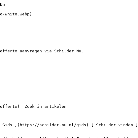
lders in Poortugaal

 0 schilders

    ](https://schilder-nu.nl/poortugaal) [

 Schilders in Rotterdam-Albrandswaard

 0 schilders

    ](https://schilder-nu.nl/rotterdam-albrandswaard) [

 Schilders in Spijkenisse

 11 schilders

    ](https://schilder-nu.nl/spijkenisse) [

 Schilders in De Lier

 0 schilders

    ](https://schilder-nu.nl/de-lier) 