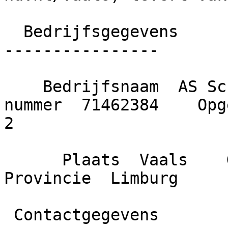
  Bedrijfsgegevens

----------------

    Bedrijfsnaam  AS Schildersvakbedrijf    KvK 
nummer  71462384    Opge
2

      Plaats  Vaals    Gemeente  Vaals    
Provincie  Limburg

 Contactgegevens
