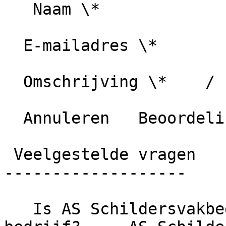
   Naam \*

  E-mailadres \*

  Omschrijving \*    / 1000 karakters

  Annuleren   Beoordeling plaatsen

 Veelgestelde vragen

-------------------

   Is AS Schildersvakbedrijf een betrouwbaar 