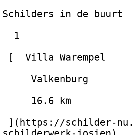
Schilders in de buurt

  1

 [  Villa Warempel                        9.2

     Valkenburg

     16.6 km

 ](https://schilder-nu.nl/valkenburg/decoratief-
schilderwerk-josien)
