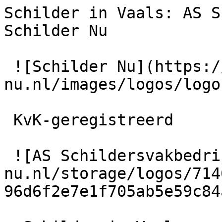
Schilder in Vaals: AS S
Schilder Nu

 ![Schilder Nu](https://schilder-
nu.nl/images/logos/logo
 KvK-geregistreerd

 ![AS Schildersvakbedrijf](https://schilder-
nu.nl/storage/logos/714
96d6f2e7e1f705ab5e59c84