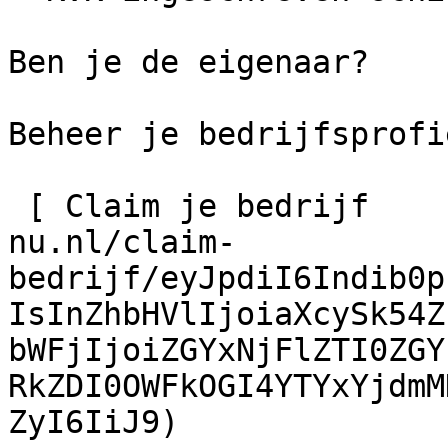
Ben je de eigenaar?

Beheer je bedrijfsprofie
 [ Claim je bedrijf    ](https://schilder-
nu.nl/claim-
bedrijf/eyJpdiI6Indib0p
IsInZhbHVlIjoiaXcySk54Z
bWFjIjoiZGYxNjFlZTI0ZGY
RkZDI0OWFkOGI4YTYxYjdmM
ZyI6IiJ9)
