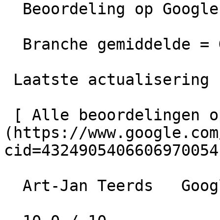
  Beoordeling op Google =  Uitstekend

  Branche gemiddelde = Goed

 Laatste actualisering  27-02-2026 00:02

 [ Alle beoordelingen op Google bekijken ]
(https://www.google.com
cid=4324905406606970054)
  Art-Jan Teerds   Google   • 7 maanden geleden
