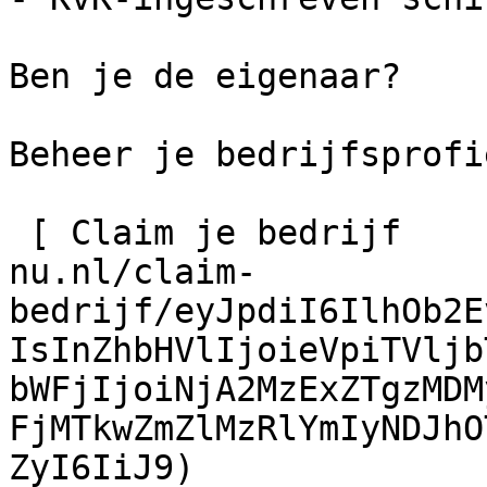
Ben je de eigenaar?

Beheer je bedrijfsprofie
 [ Claim je bedrijf    ](https://schilder-
nu.nl/claim-
bedrijf/eyJpdiI6IlhOb2E
IsInZhbHVlIjoieVpiTVljb
bWFjIjoiNjA2MzExZTgzMDM
FjMTkwZmZlMzRlYmIyNDJhO
ZyI6IiJ9)
