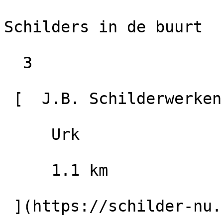
Schilders in de buurt

  3

 [  J.B. Schilderwerken                        9.6

     Urk

     1.1 km

 ](https://schilder-nu.nl/urk/jb-schilderwerken)
