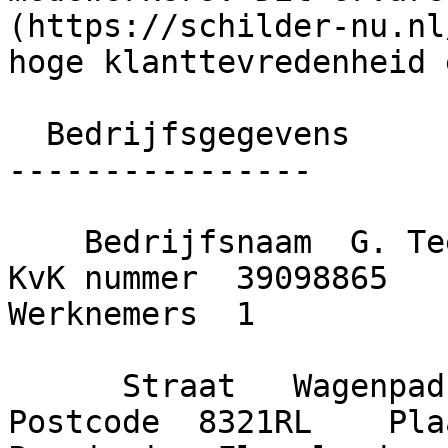
(https://schilder-nu.nl
hoge klanttevredenheid 
  Bedrijfsgegevens

----------------

    Bedrijfsnaam  G. Teerds schildersbedrijf    
KvK nummer  39098865    O
Werknemers  1

      Straat   Wagenpad     Huisnummer  26    
Postcode  8321RL    Plaat