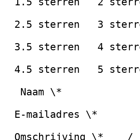
  1.5 sterren   2 sterren

  2.5 sterren   3 sterren

  3.5 sterren   4 sterren

  4.5 sterren   5 sterren

   Naam \*

  E-mailadres \*

  Omschrijving \*    / 1000 karakters
