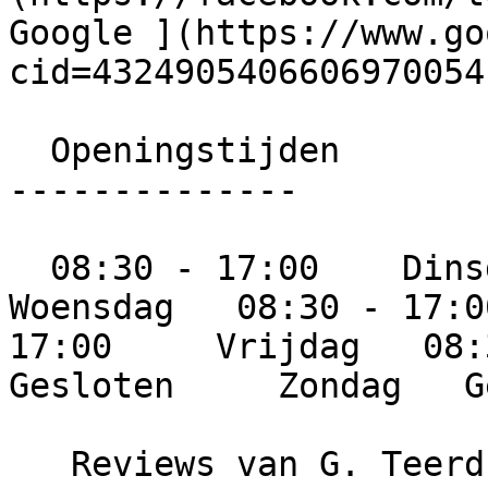
Google ](https://www.go
cid=4324905406606970054)
  Openingstijden

--------------

  08:30 - 17:00    Dinsdag   08:30 - 17:00     
Woensdag   08:30 - 17:0
17:00     Vrijdag   08:3
Gesloten     Zondag   G
   Reviews van G. Teerds schildersbedrijf
