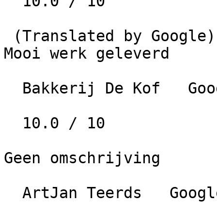
  10.0 / 10

 (Translated by Google) Great job done (Original) 
Mooi werk geleverd

  Bakkerij De Kof   Google   • 2 jaar geleden

  10.0 / 10

Geen omschrijving

  ArtJan Teerds   Google   • 4 jaar geleden
