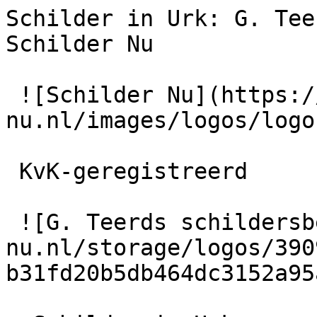
Schilder in Urk: G. Tee
Schilder Nu

 ![Schilder Nu](https://schilder-
nu.nl/images/logos/logo
 KvK-geregistreerd

 ![G. Teerds schildersbedrijf](https://schilder-
nu.nl/storage/logos/390
b31fd20b5db464dc3152a95