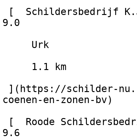
 [  Schildersbedrijf K.J. Coenen en Zonen B.V.                        
9.0

     Urk

     1.1 km

 ](https://schilder-nu.nl/urk/schildersbedrijf-kj-
coenen-en-zonen-bv)

 [  Roode Schildersbedrijf B.V.                        
9.6
