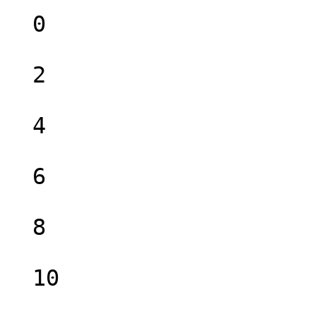
  0

  2

  4

  6

  8

  10
