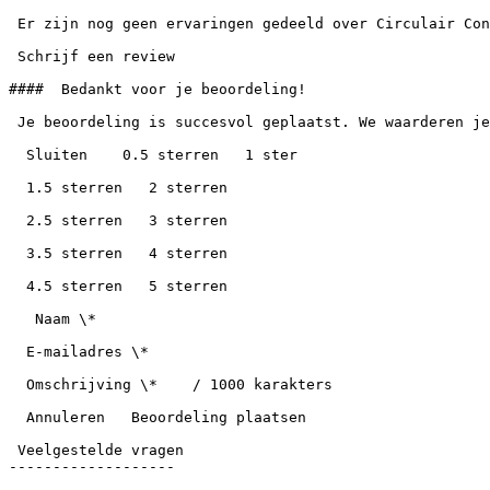
 Er zijn nog geen ervaringen gedeeld over Circulair Connect B.V.. Ben je de eerste die een review schrijft?

 Schrijf een review

####  Bedankt voor je beoordeling!

 Je beoordeling is succesvol geplaatst. We waarderen je feedback over Circulair Connect B.V..

  Sluiten    0.5 sterren   1 ster

  1.5 sterren   2 sterren

  2.5 sterren   3 sterren

  3.5 sterren   4 sterren

  4.5 sterren   5 sterren

   Naam \*

  E-mailadres \*

  Omschrijving \*    / 1000 karakters

  Annuleren   Beoordeling plaatsen

 Veelgestelde vragen

-------------------
