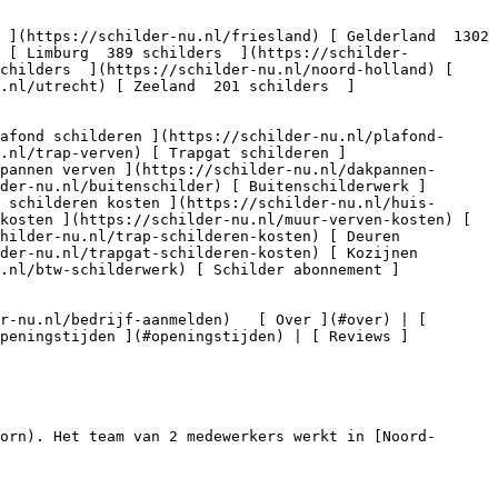
) [ Limburg  389 schilders  ](https://schilder-
childers  ](https://schilder-nu.nl/noord-holland) [ 
.nl/utrecht) [ Zeeland  201 schilders  ]
.nl/trap-verven) [ Trapgat schilderen ]
pannen verven ](https://schilder-nu.nl/dakpannen-
der-nu.nl/buitenschilder) [ Buitenschilderwerk ]
 schilderen kosten ](https://schilder-nu.nl/huis-
kosten ](https://schilder-nu.nl/muur-verven-kosten) [ 
hilder-nu.nl/trap-schilderen-kosten) [ Deuren 
der-nu.nl/trapgat-schilderen-kosten) [ Kozijnen 
.nl/btw-schilderwerk) [ Schilder abonnement ]
Openingstijden ](#openingstijden) | [ Reviews ]
orn). Het team van 2 medewerkers werkt in [Noord-