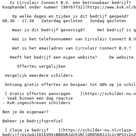
   Is Circulair Connect B.V. een betrouwbaar bedrijf?     Circulair Connect B.V. heeft nog geen beoordelingen. Het bedrijf staat wel ingeschreven bij de Kamer van 
Koophandel onder nummer [99767732](https://www.kvk.nl/b
    Op welke dagen en tijden is dit bedrijf geopend?        Maandag 08.30 - 17.30   Dinsdag 08.30 - 17.30   Woensdag 08.30 - 17.30   Donderdag 08.30 - 17.30   Vrijdag 
08.30 - 17.30   Zaterdag gesloten   Zondag gesloten

    Waar is dit bedrijf gevestigd?     Het bedrijf is gevestigd aan Molenlaan 29 in Uithoorn.

    Wat is het telefoonnummer van Circulair Connect B.V.?     Het bedrijf is bereikbaar via +31880601321.

    Wat is het emailadres van Circulair Connect B.V.?

   Heeft het bedrijf een eigen website?     De website van dit bedrijf is .

      Offertes vergelijken

 Vergelijk meerdere schilders

 Ontvang gratis offertes en bespaar tot 40% op je schilderwerk

 [ Gratis offertes aanvragen    ](https://schilder-nu.nl/offerte)- 100% gratis en vrijblijvend

- Vaak binnen een dag reactie

- KvK-ingeschreven schilders

Ben je de eigenaar?

Beheer je bedrijfsprofiel

 [ Claim je bedrijf    ](https://schilder-nu.nl/claim-
bedrijf/eyJpdiI6IkVHVzBBOURJdzh1NllQR05KR2JJc2c9PSIsInZ