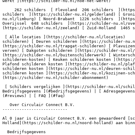
werkt ](https://schilder-nu.nl/hoe-het-werkt)

     262 schilders  [ Flevoland  206 schilders  ](https://schilder-nu.nl/flevoland) [ Friesland  364 schilders  ](https://schilder-nu.nl/friesland) [ Gelderland  1302 
schilders  ](https://schilder-nu.nl/gelderland) [ Groni
nu.nl/limburg) [ Noord-Brabant  1226 schilders  ](https
Overijssel  648 schilders  ](https://schilder-nu.nl/ov
(https://schilder-nu.nl/zeeland) [ Zuid-Holland  1465 s
 [ Alle locaties ](https://schilder-nu.nl/locaties)    [ Muur verven ](https://schilder-nu.nl/muur-verven) [ Plafond schilderen ](https://schilder-nu.nl/plafond-
schilderen) [ Deuren schilderen ](https://schilder-nu.
(https://schilder-nu.nl/trapgat-schilderen) [ Plavuizen
verven) [ Dakgoten schilderen ](https://schilder-nu.nl/
(https://schilder-nu.nl/buitenschilderwerk) [ Wintersch
schilderen-kosten) [ Keuken schilderen kosten ](https:/
Plafond schilderen kosten ](https://schilder-nu.nl/plaf
schilderen kosten ](https://schilder-nu.nl/deuren-schil
schilderen kosten ](https://schilder-nu.nl/kozijnen-sch
(https://schilder-nu.nl/schilder-abonnement)

 [ Schilders vergelijken ](https://schilder-nu.nl/schilders-vergelijken) [ Voor professionals ](https://schilder-nu.nl/bedrijf-aanmelden)   [ Over ](#over) | [ 
Bedrijfsgegevens ](#bedrijfsgegevens) | [ Adresgegevens
(#reviews) | [ FAQ ](#faq)

   Over Circulair Connect B.V.

---------------------------

Al 0 jaar is Circulair Connect B.V. een gewaardeerd [sc
Holland](https://schilder-nu.nl/noord-holland) aan binn
  Bedrijfsgegevens
