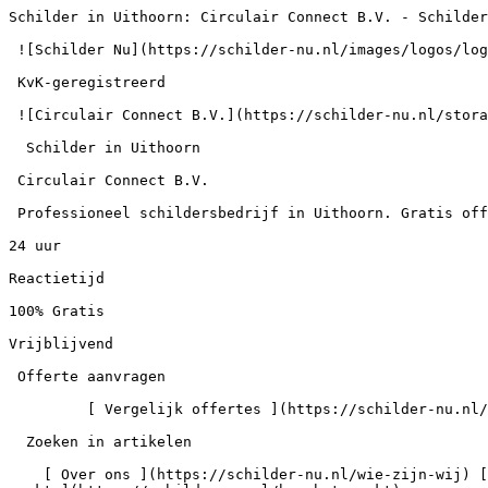
Schilder in Uithoorn: Circulair Connect B.V. - Schilder
 ![Schilder Nu](https://schilder-nu.nl/images/logos/logo-white.webp)

 KvK-geregistreerd

 ![Circulair Connect B.V.](https://schilder-nu.nl/storage/logos/99767732-54e2298fd0582a59fef871e13c040ebc-logo.webp)

  Schilder in Uithoorn

 Circulair Connect B.V.

 Professioneel schildersbedrijf in Uithoorn. Gratis offerte aanvragen via Schilder Nu.

24 uur

Reactietijd

100% Gratis

Vrijblijvend

 Offerte aanvragen

         [ Vergelijk offertes ](https://schilder-nu.nl/offerte)  Zoek in artikelen

  Zoeken in artikelen

    [ Over ons ](https://schilder-nu.nl/wie-zijn-wij) [ Gids ](https://schilder-nu.nl/gids) [ Schilder vinden ](https://schilder-nu.nl/schilder-vinden) [ Hoe het 