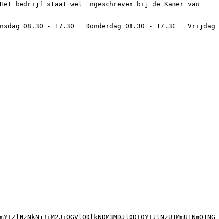
mYTZlNzNkNjBiM2JiOGVlODlkNDM3MDJlODI0YTJlNzU1MmU1NmQ1NG