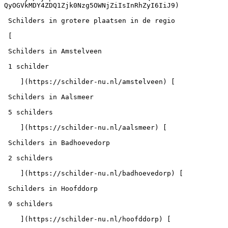
QyOGVkMDY4ZDQ1Zjk0Nzg5OWNjZiIsInRhZyI6IiJ9)

 Schilders in grotere plaatsen in de regio

 [

 Schilders in Amstelveen

 1 schilder

    ](https://schilder-nu.nl/amstelveen) [

 Schilders in Aalsmeer

 5 schilders

    ](https://schilder-nu.nl/aalsmeer) [

 Schilders in Badhoevedorp

 2 schilders

    ](https://schilder-nu.nl/badhoevedorp) [

 Schilders in Hoofddorp

 9 schilders

    ](https://schilder-nu.nl/hoofddorp) [
