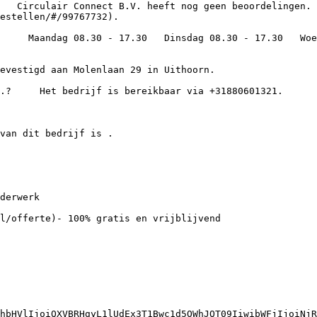
estellen/#/99767732).

hbHVlIjoiQXVBRHgyL1lUdEx3T1Bwc1d5OWhJQT09IiwibWFjIjoiNjR