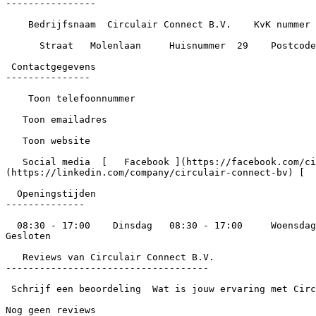
----------------

    Bedrijfsnaam  Circulair Connect B.V.    KvK nummer  99767732    Opgericht  2026    Werknemers  2

      Straat   Molenlaan     Huisnummer  29    Postcode  1422XN    Plaats  Uithoorn    Gemeente  Uithoorn    Provincie  Noord-Holland

 Contactgegevens

---------------

    Toon telefoonnummer

   Toon emailadres

   Toon website

   Social media  [   Facebook ](https://facebook.com/circulairconnect) [          Instagram ](https://instagram.com/circulairconnect) [   LinkedIn ]
(https://linkedin.com/company/circulair-connect-bv) [  
  Openingstijden

--------------

  08:30 - 17:00    Dinsdag   08:30 - 17:00     Woensdag   08:30 - 17:00     Donderdag   08:30 - 17:00     Vrijdag   08:30 - 17:00     Zaterdag   Gesloten     Zondag   
Gesloten

   Reviews van Circulair Connect B.V.

------------------------------------

 Schrijf een beoordeling  Wat is jouw ervaring met Circulair Connect B.V.? Laat een beoordeling achter en help andere bezoekers.

Nog geen reviews
