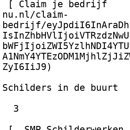
 [ Claim je bedrijf    ](https://schilder-
nu.nl/claim-
bedrijf/eyJpdiI6InAraDh
IsInZhbHVlIjoiVTRzdzNwU
bWFjIjoiZWI5YzlhNDI4YTU
A1NmY4YTEzODM1MjhlZjJiZ
ZyI6IiJ9)

Schilders in de buurt

  3

 [  SMP Schilderwerken                  10.0
