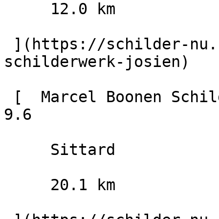
     12.0 km

 ](https://schilder-nu.nl/valkenburg/decoratief-
schilderwerk-josien)

 [  Marcel Boonen Schildersbedrijf                        
9.6

     Sittard

     20.1 km
