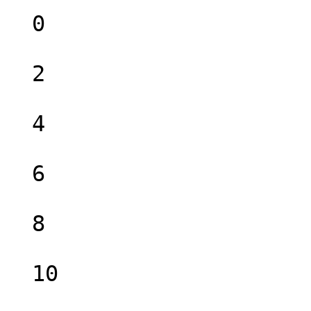
  0

  2

  4

  6

  8

  10
