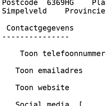
Postcode  6369HG    Plaa
Simpelveld    Provincie
 Contactgegevens

---------------

    Toon telefoonnummer

   Toon emailadres

   Toon website

   Social media  [      Google ]