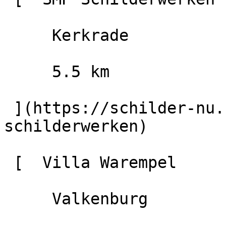
     Kerkrade

     5.5 km

 ](https://schilder-nu.nl/kerkrade/smp-
schilderwerken)

 [  Villa Warempel                        9.2

     Valkenburg
