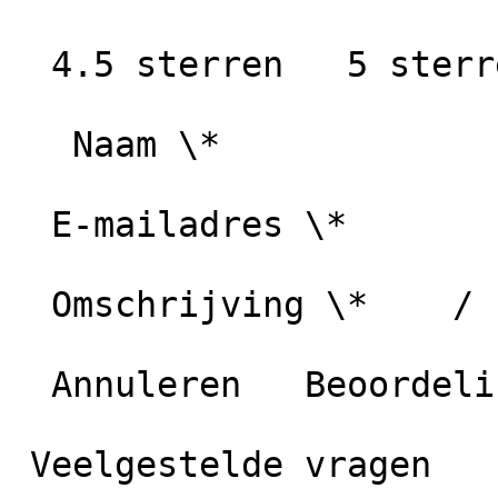
  4.5 sterren   5 sterren

   Naam \*

  E-mailadres \*

  Omschrijving \*    / 1000 karakters

  Annuleren   Beoordeling plaatsen

 Veelgestelde vragen
