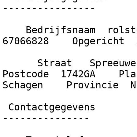
----------------

    Bedrijfsnaam  rolsteiger.net    KvK nummer  
67066828    Opgericht  2
      Straat   Spreeuwenlaan     Huisnummer  9    
Postcode  1742GA    Plaa
Schagen    Provincie  N
 Contactgegevens

---------------
