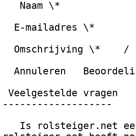
   Naam \*

  E-mailadres \*

  Omschrijving \*    / 1000 karakters

  Annuleren   Beoordeling plaatsen

 Veelgestelde vragen

-------------------

   Is rolsteiger.net een betrouwbaar bedrijf?     