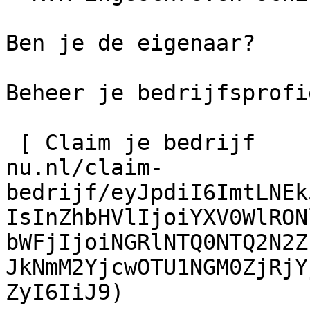
Ben je de eigenaar?

Beheer je bedrijfsprofie
 [ Claim je bedrijf    ](https://schilder-
nu.nl/claim-
bedrijf/eyJpdiI6ImtLNEk
IsInZhbHVlIjoiYXV0WlRON
bWFjIjoiNGRlNTQ0NTQ2N2Z
JkNmM2YjcwOTU1NGM0ZjRjY
ZyI6IiJ9)
