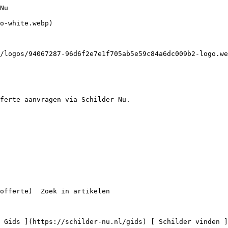
am

 3 schilders

    ](https://schilder-nu.nl/appingedam) [

 Schilders in Delfzijl

 1 schilder

    ](https://schilder-nu.nl/delfzijl) [

 Schilders in Stadskanaal

 6 schilders

    ](https://schilder-nu.nl/stadskanaal) [

 Schilders in Leek

 7 schilders

    ](https://schilder-nu.nl/leek)

Vind een professionele schilder bij je in de buurt

 [