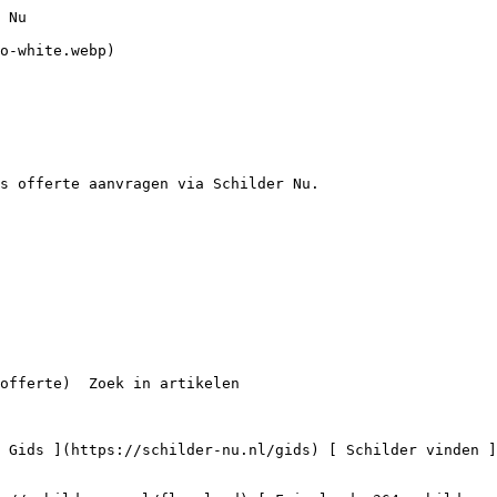
rk a/d IJssel

 8 schilders

    ](https://schilder-nu.nl/nieuwerkerk-ad-ijssel) [

 Schilders in Schiedam

 13 schilders

    ](https://schilder-nu.nl/schiedam)

Vind een professionele schilder bij je in de buurt

 [

 Schilders in Den Haag

 67 schilders

    ](https://schilder-nu.nl/den-haag) [

 Schilders in Rotterdam

 66 schilders

    ](https://schilder-nu.nl/rotterdam) [

 Schilders in Utrecht-Stad

 52 schilders

    ](https://schilder-nu.nl/utrecht-stad) [

 Schilders in Eindhoven

 36 schilders

    ](