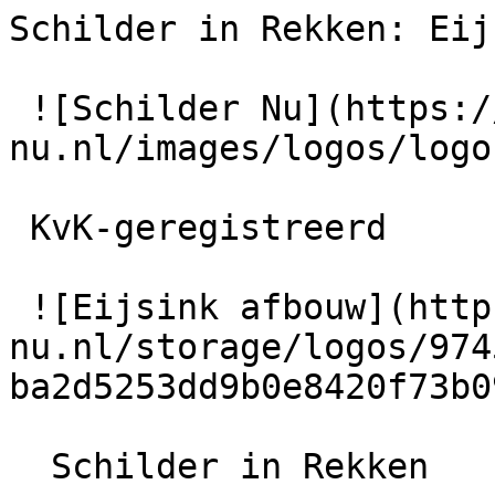
Schilder in Rekken: Eij
 ![Schilder Nu](https://schilder-
nu.nl/images/logos/logo
 KvK-geregistreerd

 ![Eijsink afbouw](https://schilder-
nu.nl/storage/logos/974
ba2d5253dd9b0e8420f73b0
  Schilder in Rekken
