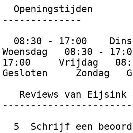
  Openingstijden

--------------

  08:30 - 17:00    Dinsdag   08:30 - 17:00     
Woensdag   08:30 - 17:0
17:00     Vrijdag   08:3
Gesloten     Zondag   G
   Reviews van Eijsink afbouw

-----------------------
  5  Schrijf een beoordeling  Wat is jouw ervaring 