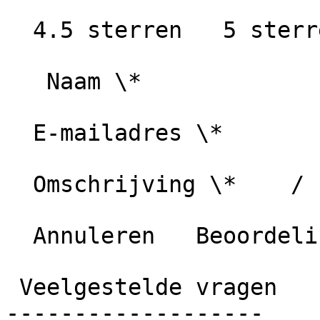
  4.5 sterren   5 sterren

   Naam \*

  E-mailadres \*

  Omschrijving \*    / 1000 karakters

  Annuleren   Beoordeling plaatsen

 Veelgestelde vragen

-------------------
