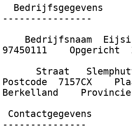
  Bedrijfsgegevens

----------------

    Bedrijfsnaam  Eijsink afbouw    KvK nummer  
97450111    Opgericht  
      Straat   Slemphutterweg     Huisnummer  9    
Postcode  7157CX    Plaa
Berkelland    Provincie
 Contactgegevens

---------------
