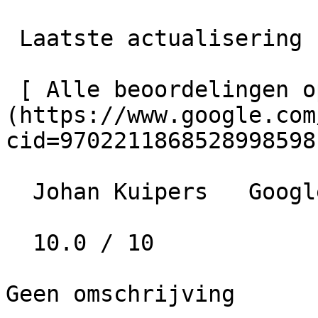
 Laatste actualisering  07-03-2026 00:09

 [ Alle beoordelingen op Google bekijken ]
(https://www.google.com
cid=9702211868528998598)
  Johan Kuipers   Google   • 4 jaar geleden

  10.0 / 10

Geen omschrijving
