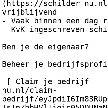
(https://schilder-nu.nl
vrijblijvend

- Vaak binnen een dag r
- KvK-ingeschreven schi
Ben je de eigenaar?

Beheer je bedrijfsprofie
 [ Claim je bedrijf    ](https://schilder-
nu.nl/claim-
bedrijf/eyJpdiI6Im83RUp
IsInZhbHVlIjoic05DQUNaN