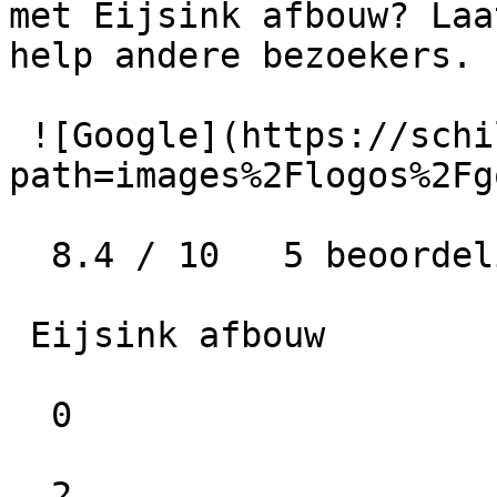
met Eijsink afbouw? Laa
help andere bezoekers.

 ![Google](https://schilder-nu.nl/img-thumb?
path=images%2Flogos%2Fg
  8.4 / 10   5 beoordelingen

 Eijsink afbouw

  0

  2
