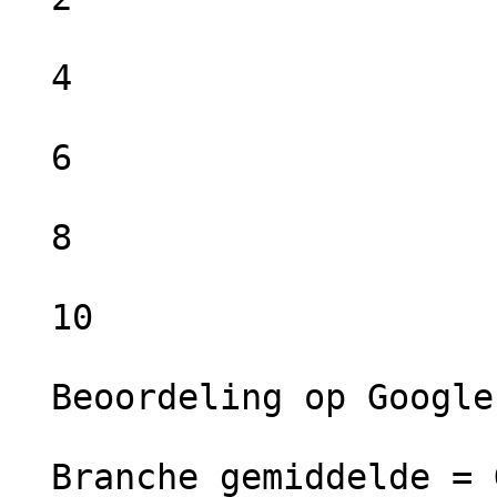
  4

  6

  8

  10

  Beoordeling op Google =  Goed

  Branche gemiddelde = Goed
