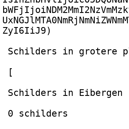
bWFjIjoiNDM2MmI2NzVmMzk
UxNGJlMTA0NmRjNmNiZWNmM
ZyI6IiJ9)

 Schilders in grotere plaatsen in de regio

 [

 Schilders in Eibergen

 0 schilders
