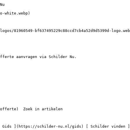
erwijk

 2 schilders

    ](https://schilder-nu.nl/oisterwijk) [

 Schilders in Vlijmen

 4 schilders

    ](https://schilder-nu.nl/vlijmen)

Vind een professionele schilder bij je in de buurt

 [

 Schilders in Den Haag

 67 schilders

    ](https://schilder-nu.nl/den-haag) [

 Schilders in Rotterdam

 66 schilders

    ](https://schilder-nu.nl/rot