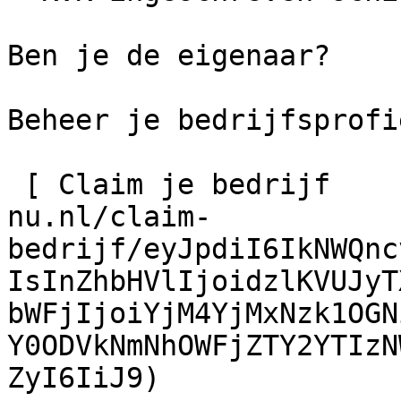
Ben je de eigenaar?

Beheer je bedrijfsprofie
 [ Claim je bedrijf    ](https://schilder-
nu.nl/claim-
bedrijf/eyJpdiI6IkNWQnc
IsInZhbHVlIjoidzlKVUJyT
bWFjIjoiYjM4YjMxNzk1OGN
Y0ODVkNmNhOWFjZTY2YTIzN
ZyI6IiJ9)
