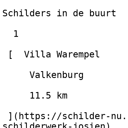
Schilders in de buurt

  1

 [  Villa Warempel                        9.2

     Valkenburg

     11.5 km

 ](https://schilder-nu.nl/valkenburg/decoratief-
schilderwerk-josien)
