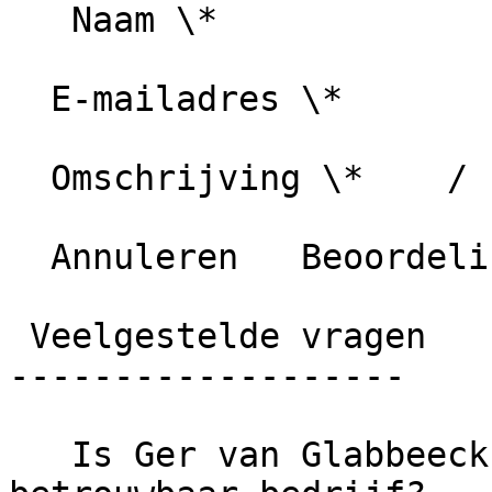
   Naam \*

  E-mailadres \*

  Omschrijving \*    / 1000 karakters

  Annuleren   Beoordeling plaatsen

 Veelgestelde vragen

-------------------

   Is Ger van Glabbeeck Schilderwerken een 