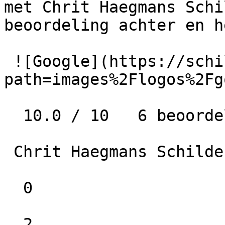
met Chrit Haegmans Schi
beoordeling achter en h
 ![Google](https://schilder-nu.nl/img-thumb?
path=images%2Flogos%2Fg
  10.0 / 10   6 beoordelingen

 Chrit Haegmans Schilderwerken

  0

  2
