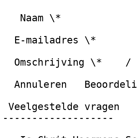
   Naam \*

  E-mailadres \*

  Omschrijving \*    / 1000 karakters

  Annuleren   Beoordeling plaatsen

 Veelgestelde vragen

-------------------
