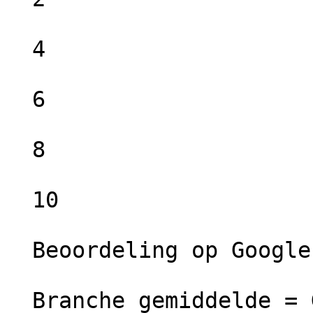
  4

  6

  8

  10

  Beoordeling op Google =  Uitstekend

  Branche gemiddelde = Goed
