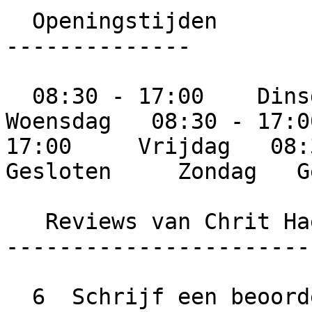
  Openingstijden

--------------

  08:30 - 17:00    Dinsdag   08:30 - 17:00     
Woensdag   08:30 - 17:0
17:00     Vrijdag   08:3
Gesloten     Zondag   G
   Reviews van Chrit Haegmans Schilderwerken

-----------------------
  6  Schrijf een beoordeling  Wat is jouw ervaring 