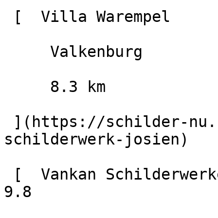
 [  Villa Warempel                        9.2

     Valkenburg

     8.3 km

 ](https://schilder-nu.nl/valkenburg/decoratief-
schilderwerk-josien)

 [  Vankan Schilderwerken B.V.                        
9.8
