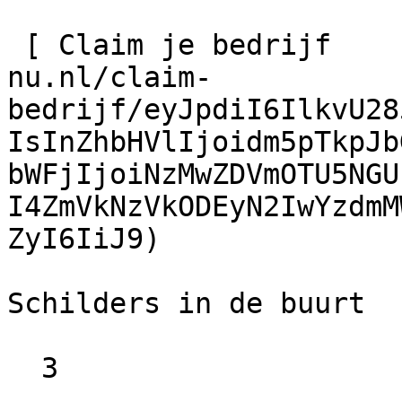
 [ Claim je bedrijf    ](https://schilder-
nu.nl/claim-
bedrijf/eyJpdiI6IlkvU28
IsInZhbHVlIjoidm5pTkpJb
bWFjIjoiNzMwZDVmOTU5NGU
I4ZmVkNzVkODEyN2IwYzdmM
ZyI6IiJ9)

Schilders in de buurt

  3
