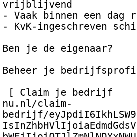
vrijblijvend

- Vaak binnen een dag r
- KvK-ingeschreven schi
Ben je de eigenaar?

Beheer je bedrijfsprofie
 [ Claim je bedrijf    ](https://schilder-
nu.nl/claim-
bedrijf/eyJpdiI6IkhLSW9
IsInZhbHVlIjoiaEdmdGdsV
bWFjIjoiOTJlZmNlNDYxNWU