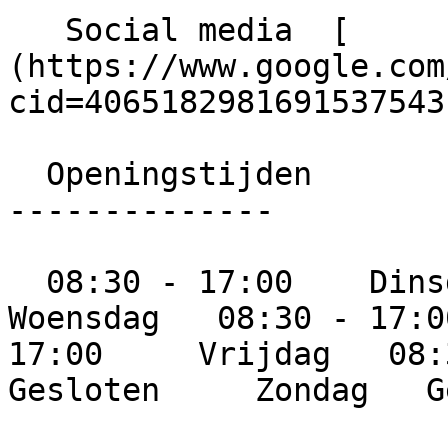
   Social media  [      Google ]
(https://www.google.com
cid=4065182981691537543)
  Openingstijden

--------------

  08:30 - 17:00    Dinsdag   08:30 - 17:00     
Woensdag   08:30 - 17:0
17:00     Vrijdag   08:3
Gesloten     Zondag   G