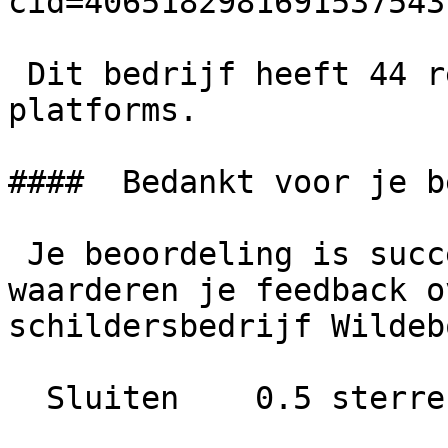
cid=4065182981691537543)
 Dit bedrijf heeft 44 reviews van externe 
platforms.

####  Bedankt voor je b
 Je beoordeling is succesvol geplaatst. We 
waarderen je feedback o
schildersbedrijf Wildebo
  Sluiten    0.5 sterren   1 ster
