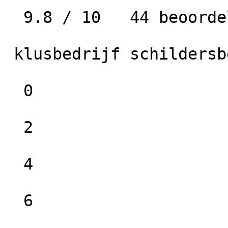
  9.8 / 10   44 beoordelingen

 klusbedrijf schildersbedrijf Wildeboer

  0

  2

  4

  6
