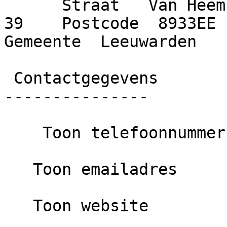
      Straat   Van Heemstrastraat     Huisnummer  
39    Postcode  8933EE   
Gemeente  Leeuwarden   
 Contactgegevens

---------------

    Toon telefoonnummer

   Toon emailadres

   Toon website
