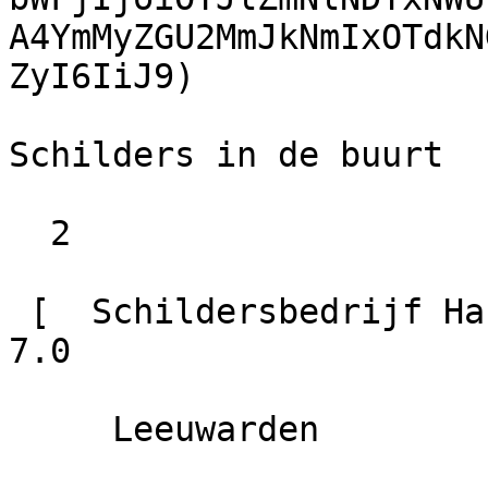
A4YmMyZGU2MmJkNmIxOTdkN
ZyI6IiJ9)

Schilders in de buurt

  2

 [  Schildersbedrijf Hasenbos                        
7.0

     Leeuwarden
