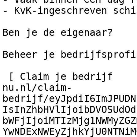
- KvK-ingeschreven schi
Ben je de eigenaar?

Beheer je bedrijfsprofie
 [ Claim je bedrijf    ](https://schilder-
nu.nl/claim-
bedrijf/eyJpdiI6ImJPUDN
IsInZhbHVlIjoibDVOSUdOd
bWFjIjoiMTIzMjg1NWMyZGZ
YwNDExNWEyZjhkYjU0NTNiM