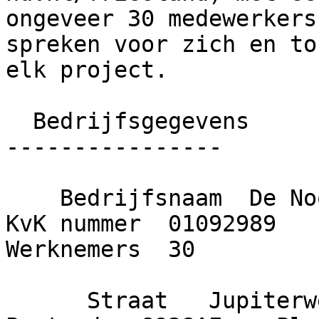
ongeveer 30 medewerkers
spreken voor zich en to
elk project.

  Bedrijfsgegevens

----------------

    Bedrijfsnaam  De Noordhoek van Daalen B.V.    
KvK nummer  01092989    O
Werknemers  30

      Straat   Jupiterweg     Huisnummer  18    