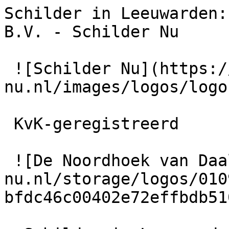
Schilder in Leeuwarden:
B.V. - Schilder Nu

 ![Schilder Nu](https://schilder-
nu.nl/images/logos/logo
 KvK-geregistreerd

 ![De Noordhoek van Daalen B.V.](https://schilder-
nu.nl/storage/logos/010
bfdc46c00402e72effbdb51