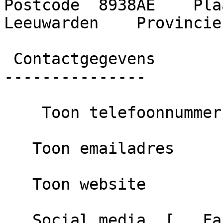
Postcode  8938AE    Plaa
Leeuwarden    Provincie
 Contactgegevens

---------------

    Toon telefoonnummer

   Toon emailadres

   Toon website

   Social media  [   Facebook ]