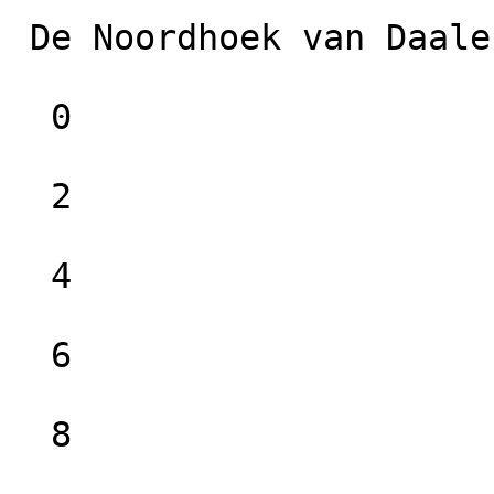
 De Noordhoek van Daalen B.V.

  0

  2

  4

  6

  8
