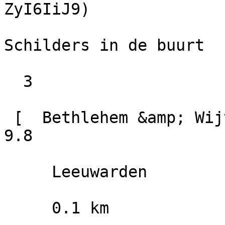
ZyI6IiJ9)

Schilders in de buurt

  3

 [  Bethlehem &amp; Wijtzes                        
9.8

     Leeuwarden

     0.1 km
