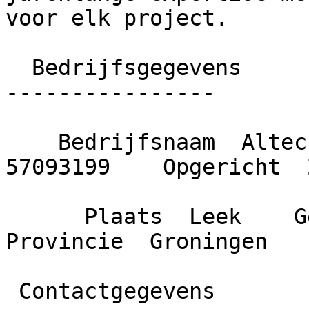
voor elk project.

  Bedrijfsgegevens

----------------

    Bedrijfsnaam  Altech Klussen    KvK nummer  
57093199    Opgericht  
      Plaats  Leek    Gemeente  Westerkwartier    
Provincie  Groningen

 Contactgegevens
