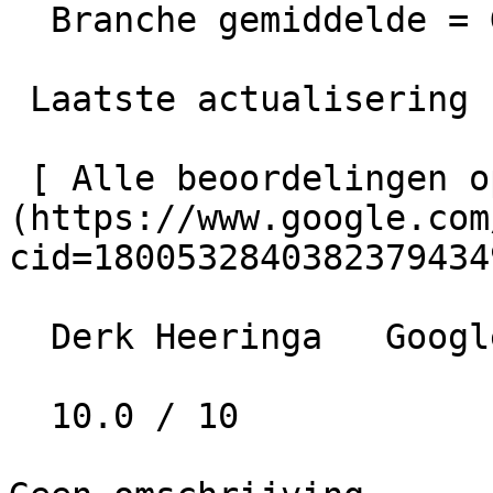
  Branche gemiddelde = Goed

 Laatste actualisering  06-03-2026 00:00

 [ Alle beoordelingen op Google bekijken ]
(https://www.google.com
cid=18005328403823794349
  Derk Heeringa   Google   • 10 maanden geleden

  10.0 / 10
