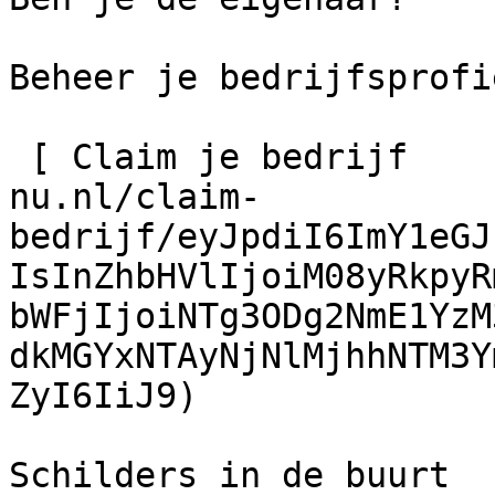
Beheer je bedrijfsprofie
 [ Claim je bedrijf    ](https://schilder-
nu.nl/claim-
bedrijf/eyJpdiI6ImY1eGJ
IsInZhbHVlIjoiM08yRkpyR
bWFjIjoiNTg3ODg2NmE1YzM
dkMGYxNTAyNjNlMjhhNTM3Y
ZyI6IiJ9)

Schilders in de buurt
