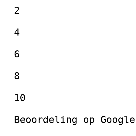
  2

  4

  6

  8

  10

  Beoordeling op Google =  Uitstekend
