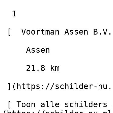
  1

 [  Voortman Assen B.V.                        9.0

     Assen

     21.8 km

 ](https://schilder-nu.nl/assen/voortman-assen-bv)

 [ Toon alle schilders in Leek    ]