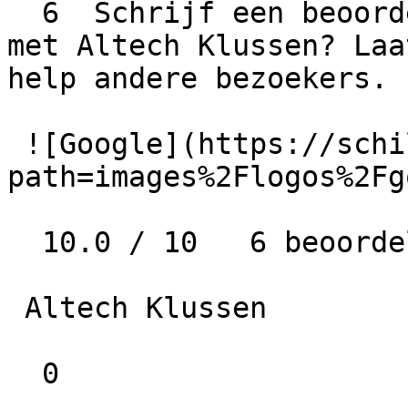
  6  Schrijf een beoordeling  Wat is jouw ervaring 
met Altech Klussen? Laa
help andere bezoekers.

 ![Google](https://schilder-nu.nl/img-thumb?
path=images%2Flogos%2Fg
  10.0 / 10   6 beoordelingen

 Altech Klussen

  0
