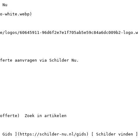
s

    ](https://schilder-nu.nl/tilburg) [

 Schilders in Den Bosch

 34 schilders

    ](https://schilder-nu.nl/den-bosch) [

 Schilders in Almere

 33 schilders

    ](https://schilder-nu.nl/almere) [

 Schilders in Zwolle

 31 schilders

    ](https://schilder-nu.nl/zwolle) [

 Schilders in Groningen-Stad

 30 schilders

    ](https://schilder-nu.nl/groningen-stad) [

 Schilders in Nijmegen

 30 schilders

    ](https://schilder-nu.nl/nijmegen) [

 Schilders in Apeldoorn

 29 schilders

    ](https://schilder-