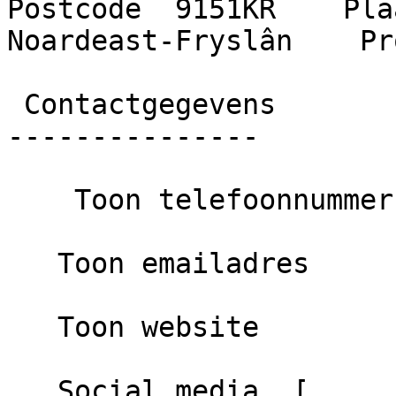
Postcode  9151KR    Plaa
Noardeast-Fryslân    Pr
 Contactgegevens

---------------

    Toon telefoonnummer

   Toon emailadres

   Toon website

   Social media  [      Google ]