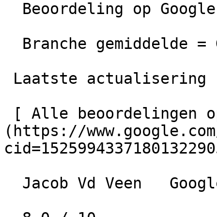
  Beoordeling op Google =  Uitstekend

  Branche gemiddelde = Goed

 Laatste actualisering  06-03-2026 00:08

 [ Alle beoordelingen op Google bekijken ]
(https://www.google.com
cid=15259943371801322905
  Jacob Vd Veen   Google   • 4 jaar geleden
