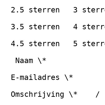
  2.5 sterren   3 sterren

  3.5 sterren   4 sterren

  4.5 sterren   5 sterren

   Naam \*

  E-mailadres \*

  Omschrijving \*    / 1000 karakters
