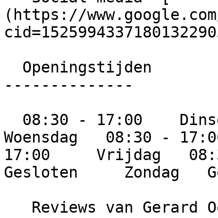
(https://www.google.com
cid=15259943371801322905
  Openingstijden

--------------

  08:30 - 17:00    Dinsdag   08:30 - 17:00     
Woensdag   08:30 - 17:0
17:00     Vrijdag   08:3
Gesloten     Zondag   G
   Reviews van Gerard Oevering Schilderwerken
