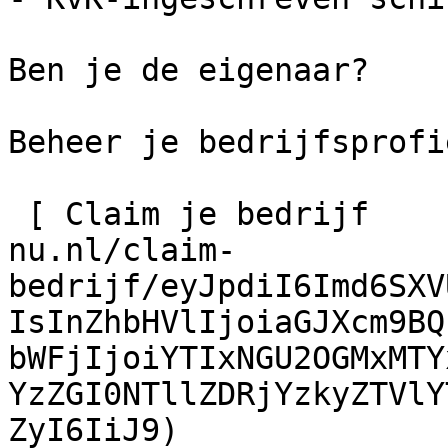
Ben je de eigenaar?

Beheer je bedrijfsprofie
 [ Claim je bedrijf    ](https://schilder-
nu.nl/claim-
bedrijf/eyJpdiI6Imd6SXV
IsInZhbHVlIjoiaGJXcm9BQ
bWFjIjoiYTIxNGU2OGMxMTY
YzZGI0NTllZDRjYzkyZTVlY
ZyI6IiJ9)
