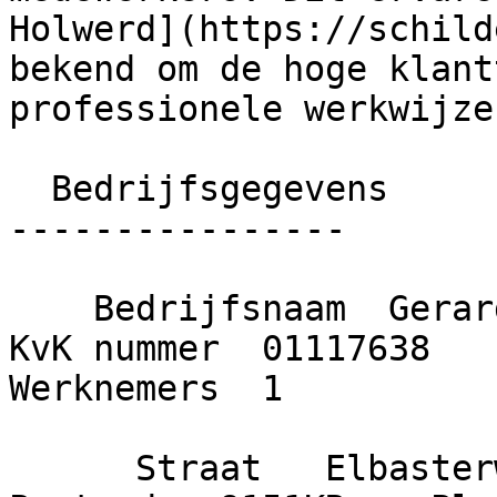
Holwerd](https://schild
bekend om de hoge klant
professionele werkwijze.
  Bedrijfsgegevens

----------------

    Bedrijfsnaam  Gerard Oevering Schilderwerken    
KvK nummer  01117638    O
Werknemers  1

      Straat   Elbasterwei     Huisnummer  10    