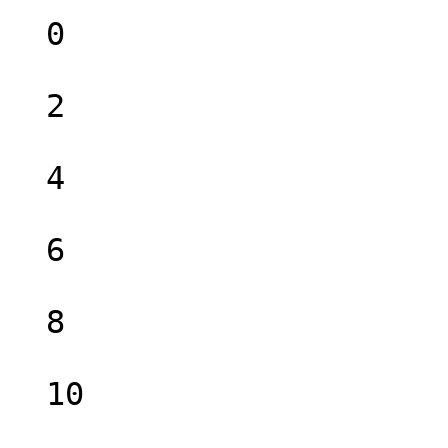
  0

  2

  4

  6

  8

  10
