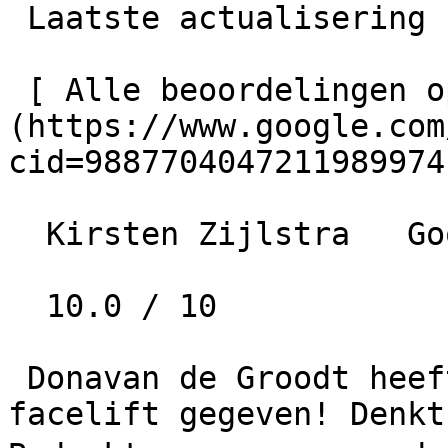
 Laatste actualisering  20-02-2026 09:50

 [ Alle beoordelingen op Google bekijken ]
(https://www.google.com
cid=9887704047211989974)
  Kirsten Zijlstra   Google   • 8 maanden geleden

  10.0 / 10

 Donavan de Groodt heeft ons nieuwe huis een 
facelift gegeven! Denkt