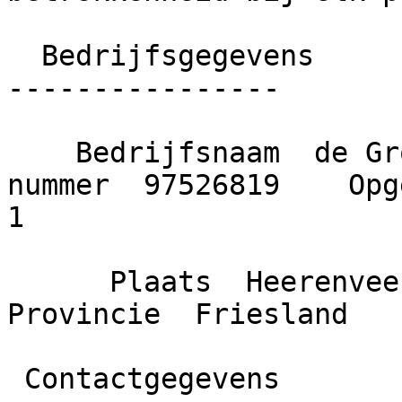
  Bedrijfsgegevens

----------------

    Bedrijfsnaam  de Groodt Schilders    KvK 
nummer  97526819    Opge
1

      Plaats  Heerenveen    Gemeente  Heerenveen    
Provincie  Friesland

 Contactgegevens
