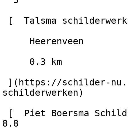
  3

 [  Talsma schilderwerken                  10.0

     Heerenveen

     0.3 km

 ](https://schilder-nu.nl/heerenveen/talsma-
schilderwerken)

 [  Piet Boersma Schilders B.V.                  
8.8
