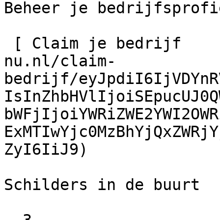
Beheer je bedrijfsprofie
 [ Claim je bedrijf    ](https://schilder-
nu.nl/claim-
bedrijf/eyJpdiI6IjVDYnR
IsInZhbHVlIjoiSEpucUJ0Q
bWFjIjoiYWRiZWE2YWI2OWR
ExMTIwYjc0MzBhYjQxZWRjY
ZyI6IiJ9)

Schilders in de buurt
