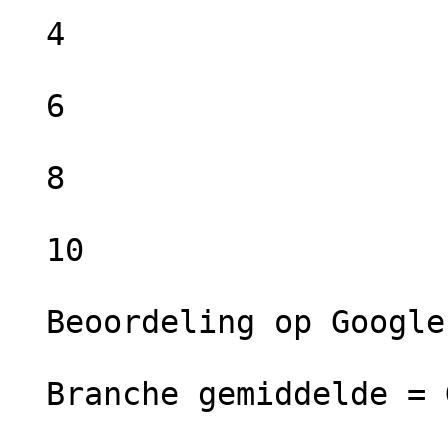
  4

  6

  8

  10

  Beoordeling op Google =  Uitstekend

  Branche gemiddelde = Goed
