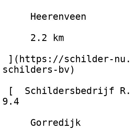
     Heerenveen

     2.2 km

 ](https://schilder-nu.nl/heerenveen/piet-boersma-
schilders-bv)

 [  Schildersbedrijf R. Bethlehem                        
9.4

     Gorredijk
