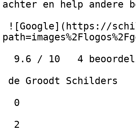
achter en help andere b
 ![Google](https://schilder-nu.nl/img-thumb?
path=images%2Flogos%2Fg
  9.6 / 10   4 beoordelingen

 de Groodt Schilders

  0

  2
