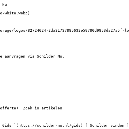


 1 schilder

    ](https://schilder-nu.nl/alblasserdam) [

 Schilders in Nieuwkoop

 1 schilder

    ](https://schilder-nu.nl/nieuwkoop) [

 Schilders in Leiderdorp

 7 schilders

    ](https://schilder-nu.nl/leiderdorp) [

 Schilders in Ridderkerk

 6 schilders

    ](https://schilder-nu.nl/ridderkerk) [

 Schilders in Rotterdam

 66 schilders

    ](https://schilder-nu.nl/rotterdam) [

 Schilders in Pijnacker

 2 schilders

    ](https://schilder-nu.nl/pijnacker) [

 Schilders in Papendrecht

 7 schilders

  