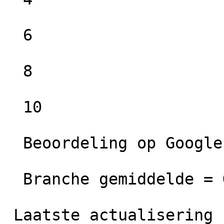
  6

  8

  10

  Beoordeling op Google =  Uitstekend

  Branche gemiddelde = Goed

 Laatste actualisering  06-03-2026 00:01
