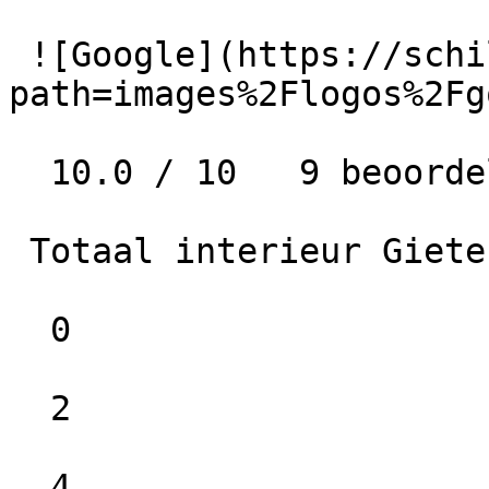
 ![Google](https://schilder-nu.nl/img-thumb?
path=images%2Flogos%2Fg
  10.0 / 10   9 beoordelingen

 Totaal interieur Gieten

  0

  2

  4
