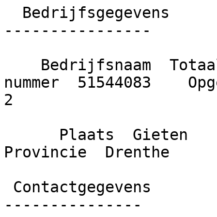
  Bedrijfsgegevens

----------------

    Bedrijfsnaam  Totaal interieur Gieten    KvK 
nummer  51544083    Opge
2

      Plaats  Gieten    Gemeente  Aa en Hunze    
Provincie  Drenthe

 Contactgegevens

---------------
