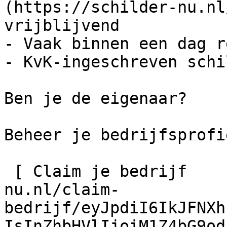
(https://schilder-nu.nl
vrijblijvend

- Vaak binnen een dag r
- KvK-ingeschreven schi
Ben je de eigenaar?

Beheer je bedrijfsprofie
 [ Claim je bedrijf    ](https://schilder-
nu.nl/claim-
bedrijf/eyJpdiI6IkJFNXh
IsInZhbHVlIjoiM1Z4bG9od