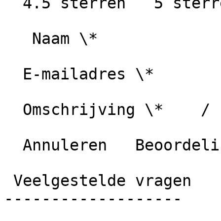
  4.5 sterren   5 sterren

   Naam \*

  E-mailadres \*

  Omschrijving \*    / 1000 karakters

  Annuleren   Beoordeling plaatsen

 Veelgestelde vragen

-------------------
