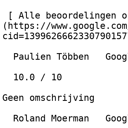
 [ Alle beoordelingen op Google bekijken ]
(https://www.google.com
cid=13996266623307901577
  Paulien Többen   Google   • 6 jaar geleden

  10.0 / 10

Geen omschrijving

  Roland Moerman   Google   • 6 jaar geleden
