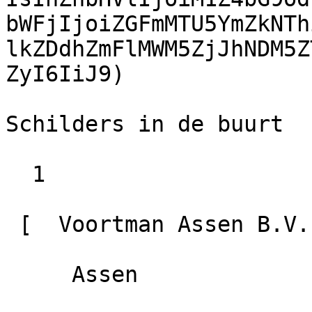
bWFjIjoiZGFmMTU5YmZkNTh
lkZDdhZmFlMWM5ZjJhNDM5Z
ZyI6IiJ9)

Schilders in de buurt

  1

 [  Voortman Assen B.V.                        9.0

     Assen
