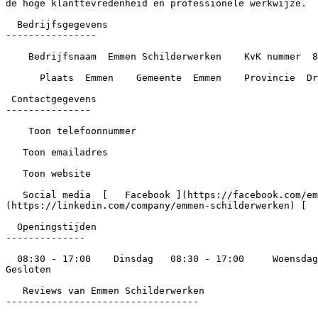
de hoge klanttevredenheid en professionele werkwijze.

  Bedrijfsgegevens

----------------

    Bedrijfsnaam  Emmen Schilderwerken    KvK nummer  89333330    Opgericht  2023    Werknemers  5

      Plaats  Emmen    Gemeente  Emmen    Provincie  Drenthe

 Contactgegevens

---------------

    Toon telefoonnummer

   Toon emailadres

   Toon website

   Social media  [   Facebook ](https://facebook.com/emmenschilderwerken) [          Instagram ](https://instagram.com/emmenschilderwerken) [   LinkedIn ]
(https://linkedin.com/company/emmen-schilderwerken) [  
  Openingstijden

--------------

  08:30 - 17:00    Dinsdag   08:30 - 17:00     Woensdag   08:30 - 17:00     Donderdag   08:30 - 17:00     Vrijdag   08:30 - 17:00     Zaterdag   Gesloten     Zondag   
Gesloten

   Reviews van Emmen Schilderwerken

----------------------------------
