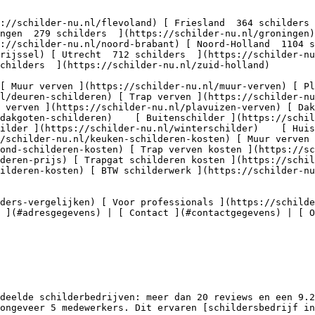
ngen  279 schilders  ](https://schilder-nu.nl/groningen
://schilder-nu.nl/noord-brabant) [ Noord-Holland  1104 s
erijssel) [ Utrecht  712 schilders  ](https://schilder-nu
childers  ](https://schilder-nu.nl/zuid-holland)

nl/deuren-schilderen) [ Trap verven ](https://schilder-nu
 verven ](https://schilder-nu.nl/plavuizen-verven) [ Dak
dakgoten-schilderen)    [ Buitenschilder ](https://schil
ilder ](https://schilder-nu.nl/winterschilder)    [ Huis
/schilder-nu.nl/keuken-schilderen-kosten) [ Muur verven 
ond-schilderen-kosten) [ Trap verven kosten ](https://sc
deren-prijs) [ Trapgat schilderen kosten ](https://schil
ilderen-kosten) [ BTW schilderwerk ](https://schilder-nu
 ](#adresgegevens) | [ Contact ](#contactgegevens) | [ 
deelde schilderbedrijven: meer dan 20 reviews en een 9.2
ongeveer 5 medewerkers. Dit ervaren [schildersbedrijf in