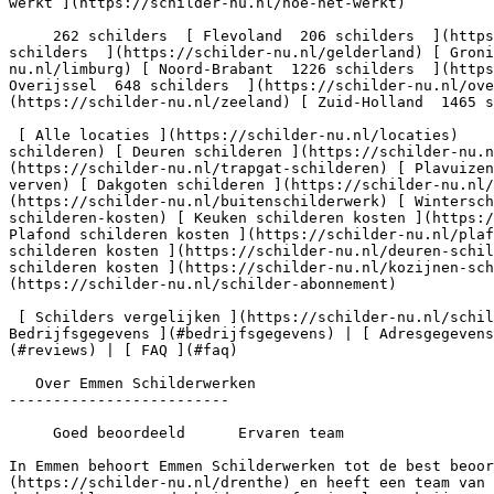
werkt ](https://schilder-nu.nl/hoe-het-werkt)

     262 schilders  [ Flevoland  206 schilders  ](https://schilder-nu.nl/flevoland) [ Friesland  364 schilders  ](https://schilder-nu.nl/friesland) [ Gelderland  1302 
schilders  ](https://schilder-nu.nl/gelderland) [ Groni
nu.nl/limburg) [ Noord-Brabant  1226 schilders  ](https
Overijssel  648 schilders  ](https://schilder-nu.nl/ov
(https://schilder-nu.nl/zeeland) [ Zuid-Holland  1465 s
 [ Alle locaties ](https://schilder-nu.nl/locaties)    [ Muur verven ](https://schilder-nu.nl/muur-verven) [ Plafond schilderen ](https://schilder-nu.nl/plafond-
schilderen) [ Deuren schilderen ](https://schilder-nu.
(https://schilder-nu.nl/trapgat-schilderen) [ Plavuizen
verven) [ Dakgoten schilderen ](https://schilder-nu.nl/
(https://schilder-nu.nl/buitenschilderwerk) [ Wintersch
schilderen-kosten) [ Keuken schilderen kosten ](https:/
Plafond schilderen kosten ](https://schilder-nu.nl/plaf
schilderen kosten ](https://schilder-nu.nl/deuren-schil
schilderen kosten ](https://schilder-nu.nl/kozijnen-sch
(https://schilder-nu.nl/schilder-abonnement)

 [ Schilders vergelijken ](https://schilder-nu.nl/schilders-vergelijken) [ Voor professionals ](https://schilder-nu.nl/bedrijf-aanmelden)   [ Over ](#over) | [ 
Bedrijfsgegevens ](#bedrijfsgegevens) | [ Adresgegevens
(#reviews) | [ FAQ ](#faq)

   Over Emmen Schilderwerken

-------------------------

     Goed beoordeeld      Ervaren team

In Emmen behoort Emmen Schilderwerken tot de best beoor
(https://schilder-nu.nl/drenthe) en heeft een team van 