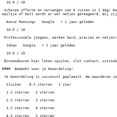
  10.0 / 10

 Scherpe offerte en vervangen van 9 ruiten in 1 dag! Keurig afgewerkt, schilderwerk volgens afspraak zelf. Duurde wel wat langer voor de afspraak stond, maar als je 
mailtje of belt wordt er wel netjes gereageerd. Wij zij
  Annie Pennings   Google   • 1 jaar geleden

  10.0 / 10

 Professionele jongens, werken hard, precies en netjes! Ben ook heel erg tevreden met het resultaat. Raad dit bedrijf zeker aan.

  Johan   Google   • 1 jaar geleden

  10.0 / 10

 Binnendeuren hier laten spuiten. vlot contact, uitstekende service verleend. En het belangrijkste; het eindresultaat boven verwachting!

####  Bedankt voor je beoordeling!

 Je beoordeling is succesvol geplaatst. We waarderen je feedback over Emmen Schilderwerken.

  Sluiten    0.5 sterren   1 ster

  1.5 sterren   2 sterren

  2.5 sterren   3 sterren

  3.5 sterren   4 sterren

  4.5 sterren   5 sterren
