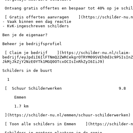
 Ontvang gratis offertes en bespaar tot 40% op je schilderwerk

 [ Gratis offertes aanvragen    ](https://schilder-nu.nl/offerte)- 100% gratis en vrijblijvend

- Vaak binnen een dag reactie

- KvK-ingeschreven schilders

Ben je de eigenaar?

Beheer je bedrijfsprofiel

 [ Claim je bedrijf    ](https://schilder-nu.nl/claim-
bedrijf/eyJpdiI6IlFTNmQ2ZWRCekgrOTRYM09SVEh0d3c9PSIsInZ
JkMjJkZjY2NzE0YTk1MGQ0OTcxOCIsInRhZyI6IiJ9)

Schilders in de buurt

  1

 [  Schuur Schilderwerken                        9.8

     Emmen

     1.7 km

 ](https://schilder-nu.nl/emmen/schuur-schilderwerken)

 [ Toon alle schilders in Emmen    ](https://schilder-nu.nl/emmen)

 Schilders in grotere plaatsen in de regio
