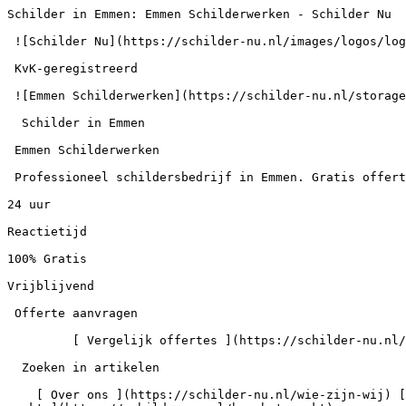
Schilder in Emmen: Emmen Schilderwerken - Schilder Nu

 ![Schilder Nu](https://schilder-nu.nl/images/logos/logo-white.webp)

 KvK-geregistreerd

 ![Emmen Schilderwerken](https://schilder-nu.nl/storage/logos/89333330-e5116bea3ac37d9ce73392ff92ae513d-logo.webp)

  Schilder in Emmen

 Emmen Schilderwerken

 Professioneel schildersbedrijf in Emmen. Gratis offerte aanvragen via Schilder Nu.

24 uur

Reactietijd

100% Gratis

Vrijblijvend

 Offerte aanvragen

         [ Vergelijk offertes ](https://schilder-nu.nl/offerte)  Zoek in artikelen

  Zoeken in artikelen

    [ Over ons ](https://schilder-nu.nl/wie-zijn-wij) [ Gids ](https://schilder-nu.nl/gids) [ Schilder vinden ](https://schilder-nu.nl/schilder-vinden) [ Hoe het 