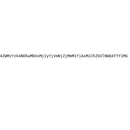
4ZWMzYzk4NDkwMDUxMjIyYjVmNjZjMmM1YjAxM2JhZGVlNWQ4YTY1MG