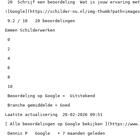
  20  Schrijf een beoordeling  Wat is jouw ervaring met Emmen Schilderwerken? Laat een beoordeling achter en help andere bezoekers.

 ![Google](https://schilder-nu.nl/img-thumb?path=images%2Flogos%2Fgoogle-logo.png&w=120)

  9.2 / 10   20 beoordelingen

 Emmen Schilderwerken

  0

  2

  4

  6

  8

  10

  Beoordeling op Google =  Uitstekend

  Branche gemiddelde = Goed

 Laatste actualisering  20-02-2026 09:51

 [ Alle beoordelingen op Google bekijken ](https://www.google.com/maps?cid=3710792118111426114)

  Dennis P   Google   • 7 maanden geleden
