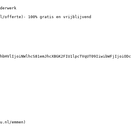
hbHVlIjoiNWlhcS81emJhcXBGK2FIU1lpcTVqUT09IiwibWFjIjoiODc