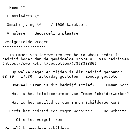
   Naam \*

  E-mailadres \*

  Omschrijving \*    / 1000 karakters

  Annuleren   Beoordeling plaatsen

 Veelgestelde vragen

-------------------

   Is Emmen Schilderwerken een betrouwbaar bedrijf?     Emmen Schilderwerken heeft een gemiddelde score van 9.2 op basis van 20 reviews uit 1 bron. Daarmee scoort het 
bedrijf hoger dan de gemiddelde score 8.5 van bedrijven
(https://www.kvk.nl/bestellen/#/89333330).

    Op welke dagen en tijden is dit bedrijf geopend?        Maandag 08.30 - 17.30   Dinsdag 08.30 - 17.30   Woensdag 08.30 - 17.30   Donderdag 08.30 - 17.30   Vrijdag 
08.30 - 17.30   Zaterdag gesloten   Zondag gesloten

    Hoeveel jaren is dit bedrijf actief?     Emmen Schilderwerken is 3 jaar ingeschreven bij de Kamer van Koophandel.

    Wat is het telefoonnummer van Emmen Schilderwerken?     Het bedrijf is bereikbaar via +31591859633.

    Wat is het emailadres van Emmen Schilderwerken?

   Heeft het bedrijf een eigen website?     De website van dit bedrijf is .

      Offertes vergelijken

 Vergelijk meerdere schilders
