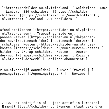
) [ Limburg  389 schilders  ](https://schilder-
childers  ](https://schilder-nu.nl/noord-holland) [ 
.nl/utrecht) [ Zeeland  201 schilders  ]
.nl/trap-verven) [ Trapgat schilderen ]
pannen verven ](https://schilder-nu.nl/dakpannen-
der-nu.nl/buitenschilder) [ Buitenschilderwerk ]
 schilderen kosten ](https://schilder-nu.nl/huis-
kosten ](https://schilder-nu.nl/muur-verven-kosten) [ 
hilder-nu.nl/trap-schilderen-kosten) [ Deuren 
der-nu.nl/trapgat-schilderen-kosten) [ Kozijnen 
.nl/btw-schilderwerk) [ Schilder abonnement ]
Openingstijden ](#openingstijden) | [ Reviews ]
 / 10. Het bedrijf is al 3 jaar actief in [Drenthe]
 Emmen](https://schilder-nu.nl/emmen) staat bekend om 