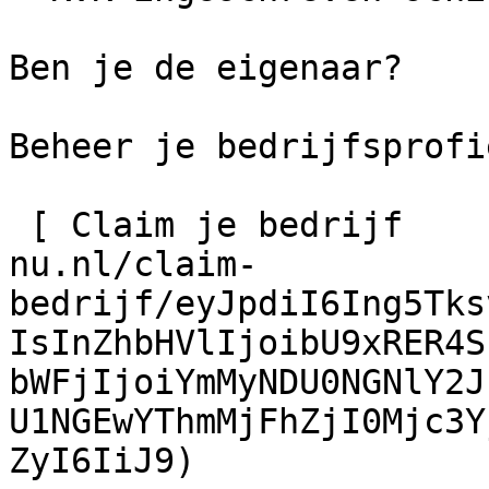
Ben je de eigenaar?

Beheer je bedrijfsprofie
 [ Claim je bedrijf    ](https://schilder-
nu.nl/claim-
bedrijf/eyJpdiI6Ing5Tks
IsInZhbHVlIjoibU9xRER4S
bWFjIjoiYmMyNDU0NGNlY2J
U1NGEwYThmMjFhZjI0Mjc3Y
ZyI6IiJ9)
