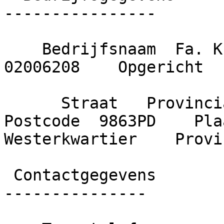
----------------

    Bedrijfsnaam  Fa. Krijthe    KvK nummer  
02006208    Opgericht  
      Straat   Provincialeweg     Huisnummer  81A    
Postcode  9863PD    Plaa
Westerkwartier    Provi
 Contactgegevens

---------------
