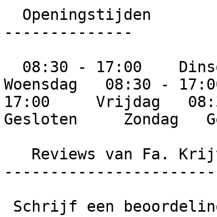
  Openingstijden

--------------

  08:30 - 17:00    Dinsdag   08:30 - 17:00     
Woensdag   08:30 - 17:0
17:00     Vrijdag   08:3
Gesloten     Zondag   G
   Reviews van Fa. Krijthe

------------------------
 Schrijf een beoordeling  Wat is jouw ervaring met 