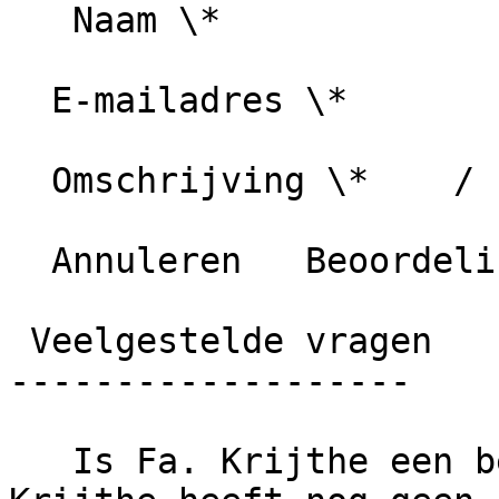
   Naam \*

  E-mailadres \*

  Omschrijving \*    / 1000 karakters

  Annuleren   Beoordeling plaatsen

 Veelgestelde vragen

-------------------

   Is Fa. Krijthe een betrouwbaar bedrijf?     Fa. 