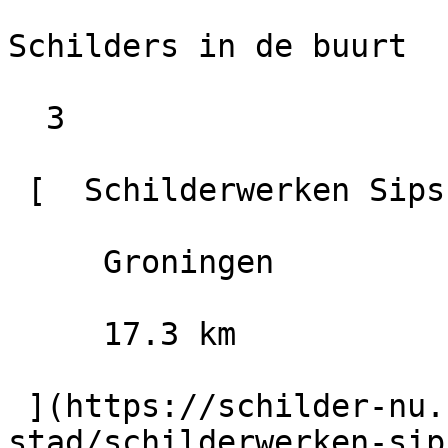
Schilders in de buurt

  3

 [  Schilderwerken Sips B.V.                  8.0

     Groningen

     17.3 km

 ](https://schilder-nu.nl/groningen-
stad/schilderwerken-sip