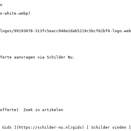
schilder bij je in de buurt

 [

 Schilders in Den Haag

 67 schilders

    ](https://schilder-nu.nl/den-haag) [

 Schilders in Rotterdam

 66 schilders

    ](https://schilder-nu