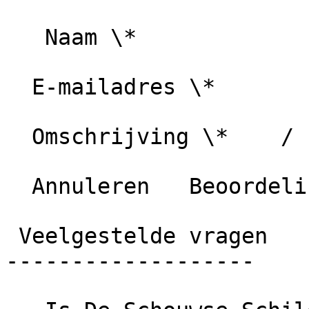
   Naam \*

  E-mailadres \*

  Omschrijving \*    / 1000 karakters

  Annuleren   Beoordeling plaatsen

 Veelgestelde vragen

-------------------
