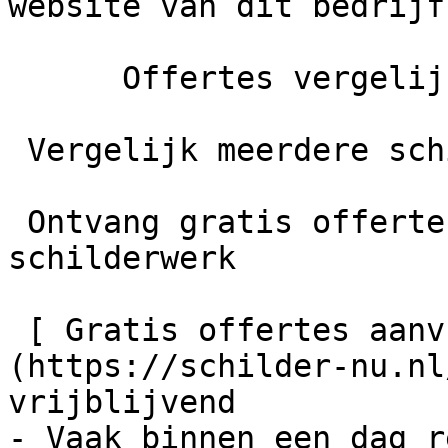
website van dit bedrijf
      Offertes vergelijken

 Vergelijk meerdere schilders

 Ontvang gratis offertes en bespaar tot 40% op je 
schilderwerk

 [ Gratis offertes aanvragen    ]
(https://schilder-nu.nl
vrijblijvend

- Vaak binnen een dag r