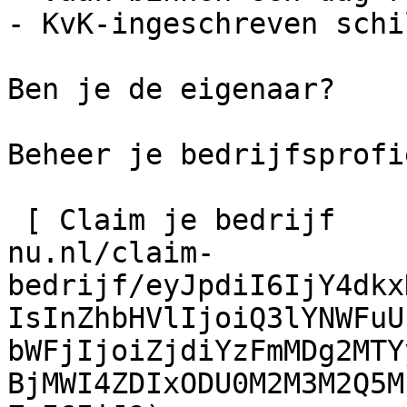
- KvK-ingeschreven schi
Ben je de eigenaar?

Beheer je bedrijfsprofie
 [ Claim je bedrijf    ](https://schilder-
nu.nl/claim-
bedrijf/eyJpdiI6IjY4dkx
IsInZhbHVlIjoiQ3lYNWFuU
bWFjIjoiZjdiYzFmMDg2MTY
BjMWI4ZDIxODU0M2M3M2Q5M