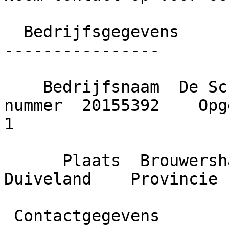
  Bedrijfsgegevens

----------------

    Bedrijfsnaam  De Schouwse Schilder    KvK 
nummer  20155392    Opge
1

      Plaats  Brouwershaven    Gemeente  Schouwen-
Duiveland    Provincie 
 Contactgegevens
