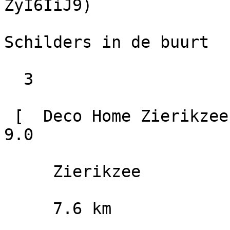
ZyI6IiJ9)

Schilders in de buurt

  3

 [  Deco Home Zierikzee B.V.                        
9.0

     Zierikzee

     7.6 km
