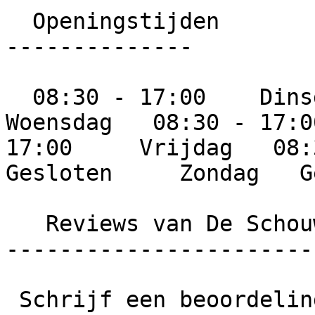
  Openingstijden

--------------

  08:30 - 17:00    Dinsdag   08:30 - 17:00     
Woensdag   08:30 - 17:0
17:00     Vrijdag   08:3
Gesloten     Zondag   G
   Reviews van De Schouwse Schilder

-----------------------
 Schrijf een beoordeling  Wat is jouw ervaring met 