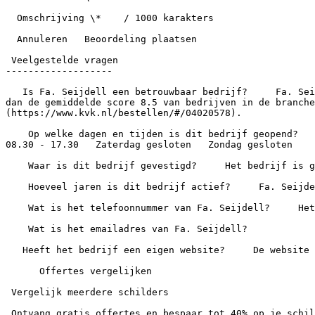
  Omschrijving \*    / 1000 karakters

  Annuleren   Beoordeling plaatsen

 Veelgestelde vragen

-------------------

   Is Fa. Seijdell een betrouwbaar bedrijf?     Fa. Seijdell heeft een gemiddelde score van 9.2 op basis van 14 reviews uit 1 bron. Daarmee scoort het bedrijf hoger 
dan de gemiddelde score 8.5 van bedrijven in de branche
(https://www.kvk.nl/bestellen/#/04020578).

    Op welke dagen en tijden is dit bedrijf geopend?        Maandag 08.30 - 17.30   Dinsdag 08.30 - 17.30   Woensdag 08.30 - 17.30   Donderdag 08.30 - 17.30   Vrijdag 
08.30 - 17.30   Zaterdag gesloten   Zondag gesloten

    Waar is dit bedrijf gevestigd?     Het bedrijf is gevestigd aan Kruisstraat 13 in Beilen.

    Hoeveel jaren is dit bedrijf actief?     Fa. Seijdell is 37 jaar ingeschreven bij de Kamer van Koophandel.

    Wat is het telefoonnummer van Fa. Seijdell?     Het bedrijf is bereikbaar via +31593541747.

    Wat is het emailadres van Fa. Seijdell?

   Heeft het bedrijf een eigen website?     De website van dit bedrijf is .

      Offertes vergelijken

 Vergelijk meerdere schilders

 Ontvang gratis offertes en bespaar tot 40% op je schilderwerk
