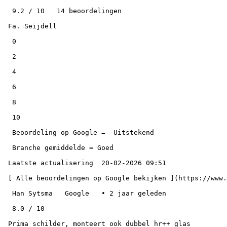
  9.2 / 10   14 beoordelingen

 Fa. Seijdell

  0

  2

  4

  6

  8

  10

  Beoordeling op Google =  Uitstekend

  Branche gemiddelde = Goed

 Laatste actualisering  20-02-2026 09:51

 [ Alle beoordelingen op Google bekijken ](https://www.google.com/maps?cid=5883875087213874410)

  Han Sytsma   Google   • 2 jaar geleden

  8.0 / 10

 Prima schilder, monteert ook dubbel hr++ glas
