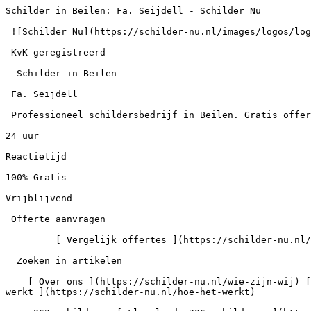
Schilder in Beilen: Fa. Seijdell - Schilder Nu

 ![Schilder Nu](https://schilder-nu.nl/images/logos/logo-white.webp)

 KvK-geregistreerd

  Schilder in Beilen

 Fa. Seijdell

 Professioneel schildersbedrijf in Beilen. Gratis offerte aanvragen via Schilder Nu.

24 uur

Reactietijd

100% Gratis

Vrijblijvend

 Offerte aanvragen

         [ Vergelijk offertes ](https://schilder-nu.nl/offerte)  Zoek in artikelen

  Zoeken in artikelen

    [ Over ons ](https://schilder-nu.nl/wie-zijn-wij) [ Gids ](https://schilder-nu.nl/gids) [ Schilder vinden ](https://schilder-nu.nl/schilder-vinden) [ Hoe het 
werkt ](https://schilder-nu.nl/hoe-het-werkt)
