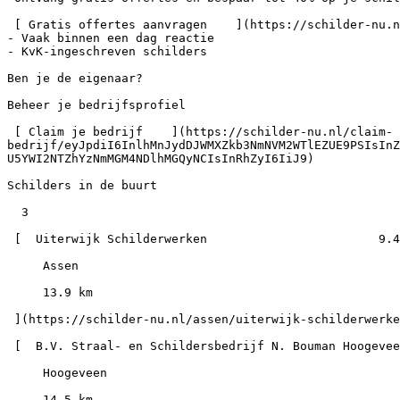
 [ Gratis offertes aanvragen    ](https://schilder-nu.nl/offerte)- 100% gratis en vrijblijvend

- Vaak binnen een dag reactie

- KvK-ingeschreven schilders

Ben je de eigenaar?

Beheer je bedrijfsprofiel

 [ Claim je bedrijf    ](https://schilder-nu.nl/claim-
bedrijf/eyJpdiI6InlhMnJydDJWMXZkb3NmNVM2WTlEZUE9PSIsInZ
U5YWI2NTZhYzNmMGM4NDlhMGQyNCIsInRhZyI6IiJ9)

Schilders in de buurt

  3

 [  Uiterwijk Schilderwerken                        9.4

     Assen

     13.9 km

 ](https://schilder-nu.nl/assen/uiterwijk-schilderwerken)

 [  B.V. Straal- en Schildersbedrijf N. Bouman Hoogeveen                  8.8

     Hoogeveen

     14.5 km
