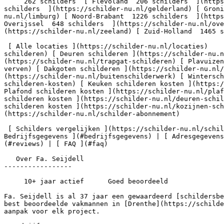
     262 schilders  [ Flevoland  206 schilders  ](https://schilder-nu.nl/flevoland) [ Friesland  364 schilders  ](https://schilder-nu.nl/friesland) [ Gelderland  1302 
schilders  ](https://schilder-nu.nl/gelderland) [ Groni
nu.nl/limburg) [ Noord-Brabant  1226 schilders  ](https
Overijssel  648 schilders  ](https://schilder-nu.nl/ov
(https://schilder-nu.nl/zeeland) [ Zuid-Holland  1465 s
 [ Alle locaties ](https://schilder-nu.nl/locaties)    [ Muur verven ](https://schilder-nu.nl/muur-verven) [ Plafond schilderen ](https://schilder-nu.nl/plafond-
schilderen) [ Deuren schilderen ](https://schilder-nu.
(https://schilder-nu.nl/trapgat-schilderen) [ Plavuizen
verven) [ Dakgoten schilderen ](https://schilder-nu.nl/
(https://schilder-nu.nl/buitenschilderwerk) [ Wintersch
schilderen-kosten) [ Keuken schilderen kosten ](https:/
Plafond schilderen kosten ](https://schilder-nu.nl/plaf
schilderen kosten ](https://schilder-nu.nl/deuren-schil
schilderen kosten ](https://schilder-nu.nl/kozijnen-sch
(https://schilder-nu.nl/schilder-abonnement)

 [ Schilders vergelijken ](https://schilder-nu.nl/schilders-vergelijken) [ Voor professionals ](https://schilder-nu.nl/bedrijf-aanmelden)   [ Over ](#over) | [ 
Bedrijfsgegevens ](#bedrijfsgegevens) | [ Adresgegevens
(#reviews) | [ FAQ ](#faq)

   Over Fa. Seijdell

-----------------

     10+ jaar actief      Goed beoordeeld

Fa. Seijdell is al 37 jaar een gewaardeerd [schildersbe
best beoordeelde vakmannen in [Drenthe](https://schilde
aanpak voor elk project.
