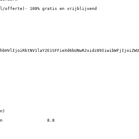
hbHVlIjoiRktNV1laY2E1SFFieXd6bUNwR2xidz09IiwibWFjIjoiZWU