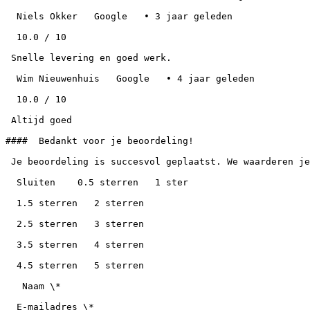
  Niels Okker   Google   • 3 jaar geleden

  10.0 / 10

 Snelle levering en goed werk.

  Wim Nieuwenhuis   Google   • 4 jaar geleden

  10.0 / 10

 Altijd goed

####  Bedankt voor je beoordeling!

 Je beoordeling is succesvol geplaatst. We waarderen je feedback over Fa. Seijdell.

  Sluiten    0.5 sterren   1 ster

  1.5 sterren   2 sterren

  2.5 sterren   3 sterren

  3.5 sterren   4 sterren

  4.5 sterren   5 sterren

   Naam \*

  E-mailadres \*
