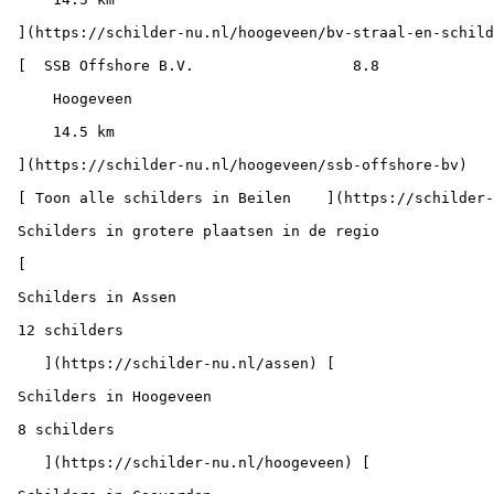
 ](https://schilder-nu.nl/hoogeveen/bv-straal-en-schildersbedrijf-n-bouman-hoogeveen)

 [  SSB Offshore B.V.                  8.8

     Hoogeveen

     14.5 km

 ](https://schilder-nu.nl/hoogeveen/ssb-offshore-bv)

 [ Toon alle schilders in Beilen    ](https://schilder-nu.nl/beilen)

 Schilders in grotere plaatsen in de regio

 [

 Schilders in Assen

 12 schilders

    ](https://schilder-nu.nl/assen) [

 Schilders in Hoogeveen

 8 schilders

    ](https://schilder-nu.nl/hoogeveen) [
