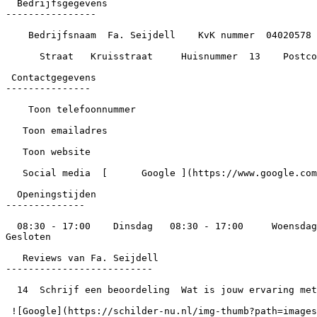
  Bedrijfsgegevens

----------------

    Bedrijfsnaam  Fa. Seijdell    KvK nummer  04020578    Opgericht  1989    Werknemers  4

      Straat   Kruisstraat     Huisnummer  13    Postcode  9411PD    Plaats  Beilen    Gemeente  Midden-Drenthe    Provincie  Drenthe

 Contactgegevens

---------------

    Toon telefoonnummer

   Toon emailadres

   Toon website

   Social media  [      Google ](https://www.google.com/maps?cid=5883875087213874410)

  Openingstijden

--------------

  08:30 - 17:00    Dinsdag   08:30 - 17:00     Woensdag   08:30 - 17:00     Donderdag   08:30 - 17:00     Vrijdag   08:30 - 17:00     Zaterdag   Gesloten     Zondag   
Gesloten

   Reviews van Fa. Seijdell

--------------------------

  14  Schrijf een beoordeling  Wat is jouw ervaring met Fa. Seijdell? Laat een beoordeling achter en help andere bezoekers.

 ![Google](https://schilder-nu.nl/img-thumb?path=images%2Flogos%2Fgoogle-logo.png&w=120)
