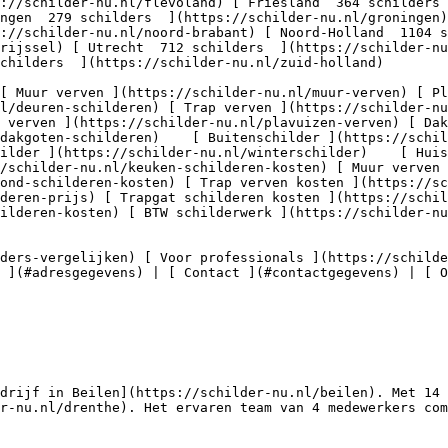
ngen  279 schilders  ](https://schilder-nu.nl/groningen
://schilder-nu.nl/noord-brabant) [ Noord-Holland  1104 s
erijssel) [ Utrecht  712 schilders  ](https://schilder-nu
childers  ](https://schilder-nu.nl/zuid-holland)

nl/deuren-schilderen) [ Trap verven ](https://schilder-nu
 verven ](https://schilder-nu.nl/plavuizen-verven) [ Dak
dakgoten-schilderen)    [ Buitenschilder ](https://schil
ilder ](https://schilder-nu.nl/winterschilder)    [ Huis
/schilder-nu.nl/keuken-schilderen-kosten) [ Muur verven 
ond-schilderen-kosten) [ Trap verven kosten ](https://sc
deren-prijs) [ Trapgat schilderen kosten ](https://schil
ilderen-kosten) [ BTW schilderwerk ](https://schilder-nu
 ](#adresgegevens) | [ Contact ](#contactgegevens) | [ 
drijf in Beilen](https://schilder-nu.nl/beilen). Met 14 
r-nu.nl/drenthe). Het ervaren team van 4 medewerkers com