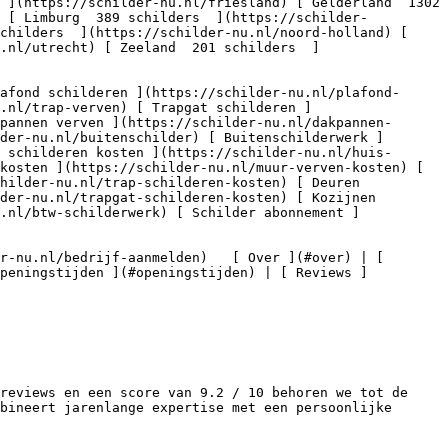
) [ Limburg  389 schilders  ](https://schilder-
childers  ](https://schilder-nu.nl/noord-holland) [ 
.nl/utrecht) [ Zeeland  201 schilders  ]
.nl/trap-verven) [ Trapgat schilderen ]
pannen verven ](https://schilder-nu.nl/dakpannen-
der-nu.nl/buitenschilder) [ Buitenschilderwerk ]
 schilderen kosten ](https://schilder-nu.nl/huis-
kosten ](https://schilder-nu.nl/muur-verven-kosten) [ 
hilder-nu.nl/trap-schilderen-kosten) [ Deuren 
der-nu.nl/trapgat-schilderen-kosten) [ Kozijnen 
.nl/btw-schilderwerk) [ Schilder abonnement ]
Openingstijden ](#openingstijden) | [ Reviews ]
reviews en een score van 9.2 / 10 behoren we tot de 
bineert jarenlange expertise met een persoonlijke 