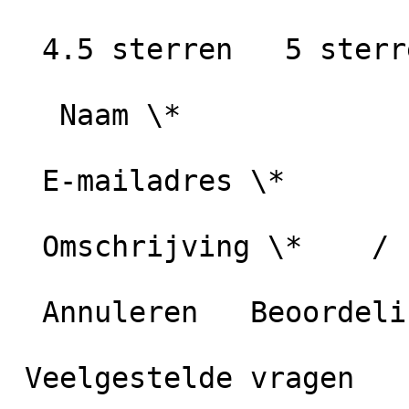
  4.5 sterren   5 sterren

   Naam \*

  E-mailadres \*

  Omschrijving \*    / 1000 karakters

  Annuleren   Beoordeling plaatsen

 Veelgestelde vragen
