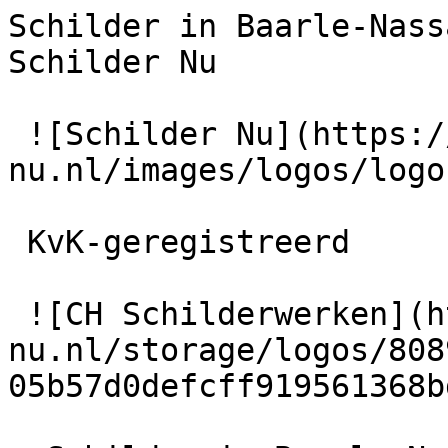
Schilder in Baarle-Nass
Schilder Nu

 ![Schilder Nu](https://schilder-
nu.nl/images/logos/logo
 KvK-geregistreerd

 ![CH Schilderwerken](https://schilder-
nu.nl/storage/logos/808
05b57d0defcff919561368b