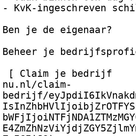
- KvK-ingeschreven schi
Ben je de eigenaar?

Beheer je bedrijfsprofie
 [ Claim je bedrijf    ](https://schilder-
nu.nl/claim-
bedrijf/eyJpdiI6IkVnakd
IsInZhbHVlIjoibjZrOTFYS
bWFjIjoiNTFjNDA1ZTMzMGY
E4ZmZhNzViYjdjZGY5ZjlmY