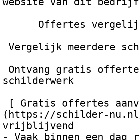
website van dit bedrijf
      Offertes vergelijken

 Vergelijk meerdere schilders

 Ontvang gratis offertes en bespaar tot 40% op je 
schilderwerk

 [ Gratis offertes aanvragen    ]
(https://schilder-nu.nl
vrijblijvend

- Vaak binnen een dag r