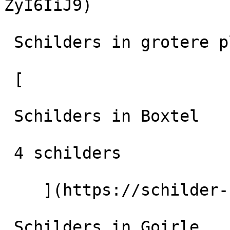
ZyI6IiJ9)

 Schilders in grotere plaatsen in de regio

 [

 Schilders in Boxtel

 4 schilders

    ](https://schilder-nu.nl/boxtel) [

 Schilders in Goirle
