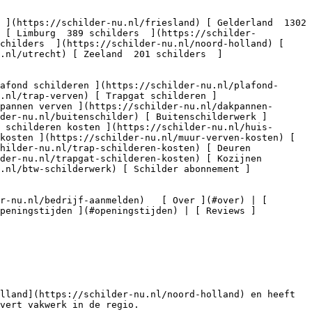
) [ Limburg  389 schilders  ](https://schilder-
childers  ](https://schilder-nu.nl/noord-holland) [ 
.nl/utrecht) [ Zeeland  201 schilders  ]
.nl/trap-verven) [ Trapgat schilderen ]
pannen verven ](https://schilder-nu.nl/dakpannen-
der-nu.nl/buitenschilder) [ Buitenschilderwerk ]
 schilderen kosten ](https://schilder-nu.nl/huis-
kosten ](https://schilder-nu.nl/muur-verven-kosten) [ 
hilder-nu.nl/trap-schilderen-kosten) [ Deuren 
der-nu.nl/trapgat-schilderen-kosten) [ Kozijnen 
.nl/btw-schilderwerk) [ Schilder abonnement ]
Openingstijden ](#openingstijden) | [ Reviews ]
lland](https://schilder-nu.nl/noord-holland) en heeft 
vert vakwerk in de regio.
