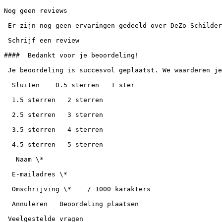
Nog geen reviews

 Er zijn nog geen ervaringen gedeeld over DeZo Schilderwerken. Ben je de eerste die een review schrijft?

 Schrijf een review

####  Bedankt voor je beoordeling!

 Je beoordeling is succesvol geplaatst. We waarderen je feedback over DeZo Schilderwerken.

  Sluiten    0.5 sterren   1 ster

  1.5 sterren   2 sterren

  2.5 sterren   3 sterren

  3.5 sterren   4 sterren

  4.5 sterren   5 sterren

   Naam \*

  E-mailadres \*

  Omschrijving \*    / 1000 karakters

  Annuleren   Beoordeling plaatsen

 Veelgestelde vragen
