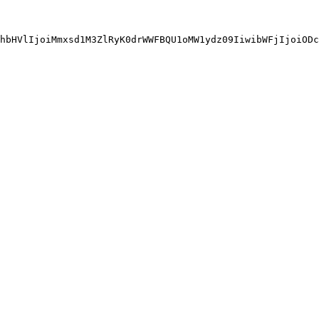
hbHVlIjoiMmxsd1M3ZlRyK0drWWFBQU1oMW1ydz09IiwibWFjIjoiODc