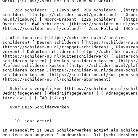
werkt ](https://schilder-nu.nl/hoe-het-werkt)

     262 schilders  [ Flevoland  206 schilders  ](https://schilder-nu.nl/flevoland) [ Friesland  364 schilders  ](https://schilder-nu.nl/friesland) [ Gelderland  1302 
schilders  ](https://schilder-nu.nl/gelderland) [ Groni
nu.nl/limburg) [ Noord-Brabant  1226 schilders  ](https
Overijssel  648 schilders  ](https://schilder-nu.nl/ov
(https://schilder-nu.nl/zeeland) [ Zuid-Holland  1465 s
 [ Alle locaties ](https://schilder-nu.nl/locaties)    [ Muur verven ](https://schilder-nu.nl/muur-verven) [ Plafond schilderen ](https://schilder-nu.nl/plafond-
schilderen) [ Deuren schilderen ](https://schilder-nu.
(https://schilder-nu.nl/trapgat-schilderen) [ Plavuizen
verven) [ Dakgoten schilderen ](https://schilder-nu.nl/
(https://schilder-nu.nl/buitenschilderwerk) [ Wintersch
schilderen-kosten) [ Keuken schilderen kosten ](https:/
Plafond schilderen kosten ](https://schilder-nu.nl/plaf
schilderen kosten ](https://schilder-nu.nl/deuren-schil
schilderen kosten ](https://schilder-nu.nl/kozijnen-sch
(https://schilder-nu.nl/schilder-abonnement)

 [ Schilders vergelijken ](https://schilder-nu.nl/schilders-vergelijken) [ Voor professionals ](https://schilder-nu.nl/bedrijf-aanmelden)   [ Over ](#over) | [ 
Bedrijfsgegevens ](#bedrijfsgegevens) | [ Adresgegevens
(#reviews) | [ FAQ ](#faq)

   Over DeZo Schilderwerken

------------------------

     10+ jaar actief

In Assendelft is DeZo Schilderwerken actief als schilde
een team van ongeveer 1 medewerkers. Dit [schildersbedr