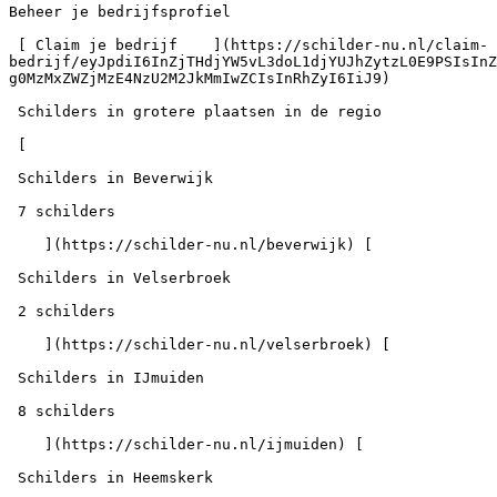
Beheer je bedrijfsprofiel

 [ Claim je bedrijf    ](https://schilder-nu.nl/claim-
bedrijf/eyJpdiI6InZjTHdjYW5vL3doL1djYUJhZytzL0E9PSIsInZ
g0MzMxZWZjMzE4NzU2M2JkMmIwZCIsInRhZyI6IiJ9)

 Schilders in grotere plaatsen in de regio

 [

 Schilders in Beverwijk

 7 schilders

    ](https://schilder-nu.nl/beverwijk) [

 Schilders in Velserbroek

 2 schilders

    ](https://schilder-nu.nl/velserbroek) [

 Schilders in IJmuiden

 8 schilders

    ](https://schilder-nu.nl/ijmuiden) [

 Schilders in Heemskerk
