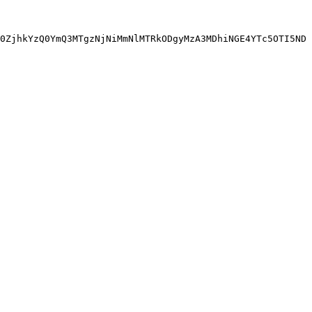
0ZjhkYzQ0YmQ3MTgzNjNiMmNlMTRkODgyMzA3MDhiNGE4YTc5OTI5ND