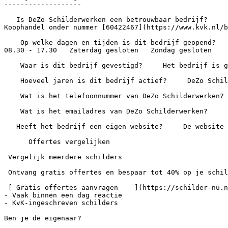
-------------------

   Is DeZo Schilderwerken een betrouwbaar bedrijf?     DeZo Schilderwerken heeft nog geen beoordelingen. Het bedrijf staat wel ingeschreven bij de Kamer van 
Koophandel onder nummer [60422467](https://www.kvk.nl/b
    Op welke dagen en tijden is dit bedrijf geopend?        Maandag 08.30 - 17.30   Dinsdag 08.30 - 17.30   Woensdag 08.30 - 17.30   Donderdag 08.30 - 17.30   Vrijdag 
08.30 - 17.30   Zaterdag gesloten   Zondag gesloten

    Waar is dit bedrijf gevestigd?     Het bedrijf is gevestigd aan De Koning 8 in Assendelft.

    Hoeveel jaren is dit bedrijf actief?     DeZo Schilderwerken is 12 jaar ingeschreven bij de Kamer van Koophandel.

    Wat is het telefoonnummer van DeZo Schilderwerken?     Het bedrijf is bereikbaar via +31614277356.

    Wat is het emailadres van DeZo Schilderwerken?

   Heeft het bedrijf een eigen website?     De website van dit bedrijf is .

      Offertes vergelijken

 Vergelijk meerdere schilders

 Ontvang gratis offertes en bespaar tot 40% op je schilderwerk

 [ Gratis offertes aanvragen    ](https://schilder-nu.nl/offerte)- 100% gratis en vrijblijvend

- Vaak binnen een dag reactie

- KvK-ingeschreven schilders

Ben je de eigenaar?
