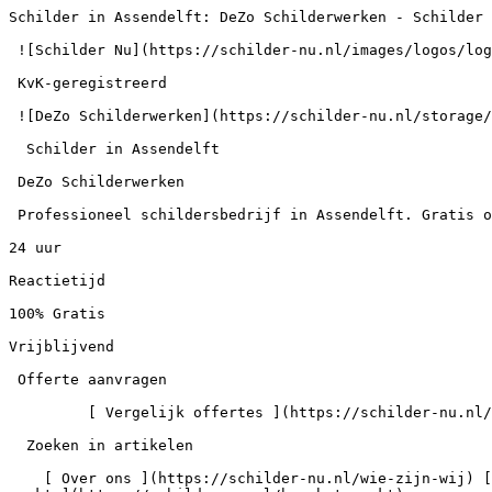
Schilder in Assendelft: DeZo Schilderwerken - Schilder 
 ![Schilder Nu](https://schilder-nu.nl/images/logos/logo-white.webp)

 KvK-geregistreerd

 ![DeZo Schilderwerken](https://schilder-nu.nl/storage/logos/60422467-67291c3ee2576d5b99d88ee180a0878d-logo.webp)

  Schilder in Assendelft

 DeZo Schilderwerken

 Professioneel schildersbedrijf in Assendelft. Gratis offerte aanvragen via Schilder Nu.

24 uur

Reactietijd

100% Gratis

Vrijblijvend

 Offerte aanvragen

         [ Vergelijk offertes ](https://schilder-nu.nl/offerte)  Zoek in artikelen

  Zoeken in artikelen

    [ Over ons ](https://schilder-nu.nl/wie-zijn-wij) [ Gids ](https://schilder-nu.nl/gids) [ Schilder vinden ](https://schilder-nu.nl/schilder-vinden) [ Hoe het 