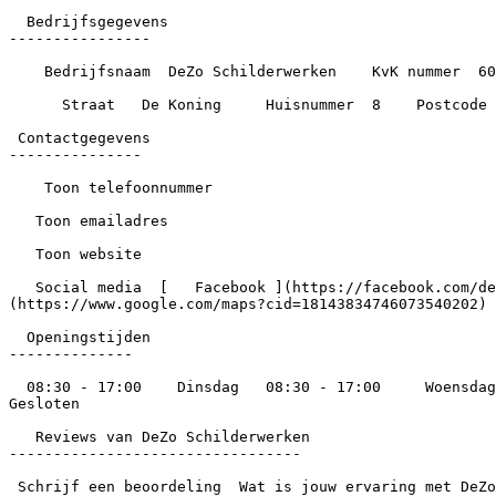
  Bedrijfsgegevens

----------------

    Bedrijfsnaam  DeZo Schilderwerken    KvK nummer  60422467    Opgericht  2014    Werknemers  1

      Straat   De Koning     Huisnummer  8    Postcode  1567MD    Plaats  Assendelft    Gemeente  Zaanstad    Provincie  Noord-Holland

 Contactgegevens

---------------

    Toon telefoonnummer

   Toon emailadres

   Toon website

   Social media  [   Facebook ](https://facebook.com/dezoschilderwerken) [          Instagram ](https://instagram.com/dezo_schilderwerken) [      Google ]
(https://www.google.com/maps?cid=18143834746073540202)

  Openingstijden

--------------

  08:30 - 17:00    Dinsdag   08:30 - 17:00     Woensdag   08:30 - 17:00     Donderdag   08:30 - 17:00     Vrijdag   08:30 - 17:00     Zaterdag   Gesloten     Zondag   
Gesloten

   Reviews van DeZo Schilderwerken

---------------------------------

 Schrijf een beoordeling  Wat is jouw ervaring met DeZo Schilderwerken? Laat een beoordeling achter en help andere bezoekers.
