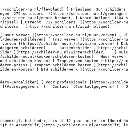
ngen  279 schilders  ](https://schilder-nu.nl/groningen
://schilder-nu.nl/noord-brabant) [ Noord-Holland  1104 s
erijssel) [ Utrecht  712 schilders  ](https://schilder-nu
childers  ](https://schilder-nu.nl/zuid-holland)

nl/deuren-schilderen) [ Trap verven ](https://schilder-nu
 verven ](https://schilder-nu.nl/plavuizen-verven) [ Dak
dakgoten-schilderen)    [ Buitenschilder ](https://schil
ilder ](https://schilder-nu.nl/winterschilder)    [ Huis
/schilder-nu.nl/keuken-schilderen-kosten) [ Muur verven 
ond-schilderen-kosten) [ Trap verven kosten ](https://sc
deren-prijs) [ Trapgat schilderen kosten ](https://schil
ilderen-kosten) [ BTW schilderwerk ](https://schilder-nu
 ](#adresgegevens) | [ Contact ](#contactgegevens) | [ 
rsbedrijf. Het bedrijf is al 12 jaar actief in [Noord-Ho
ijf in Assendelft](https://schilder-nu.nl/assendelft) le