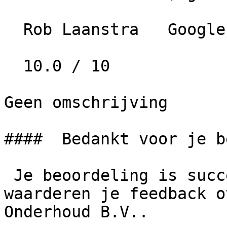
  Rob Laanstra   Google   • 3 jaar geleden

  10.0 / 10

Geen omschrijving

####  Bedankt voor je b
 Je beoordeling is succesvol geplaatst. We 
waarderen je feedback o
Onderhoud B.V..
