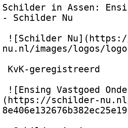
Schilder in Assen: Ensi
- Schilder Nu

 ![Schilder Nu](https://schilder-
nu.nl/images/logos/logo
 KvK-geregistreerd

 ![Ensing Vastgoed Onderhoud B.V.]
(https://schilder-nu.nl
8e406e132676b382ec25e19