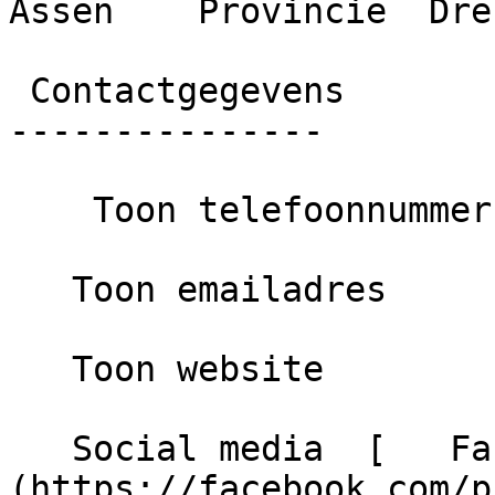
Assen    Provincie  Dren
 Contactgegevens

---------------

    Toon telefoonnummer

   Toon emailadres

   Toon website

   Social media  [   Facebook ]
(https://facebook.com/p