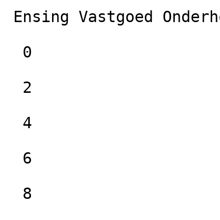
 Ensing Vastgoed Onderhoud B.V.

  0

  2

  4

  6

  8
