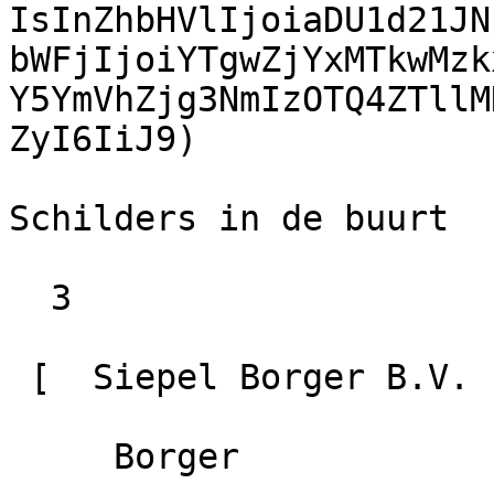
IsInZhbHVlIjoiaDU1d21JN
bWFjIjoiYTgwZjYxMTkwMzk
Y5YmVhZjg3NmIzOTQ4ZTllM
ZyI6IiJ9)

Schilders in de buurt

  3

 [  Siepel Borger B.V.                        9.2

     Borger
