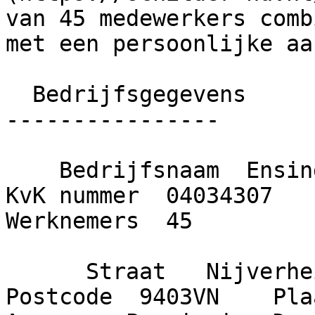
van 45 medewerkers comb
met een persoonlijke aa
  Bedrijfsgegevens

----------------

    Bedrijfsnaam  Ensing Vastgoed Onderhoud B.V.    
KvK nummer  04034307    O
Werknemers  45

      Straat   Nijverheidsweg     Huisnummer  17    
Postcode  9403VN    Plaa