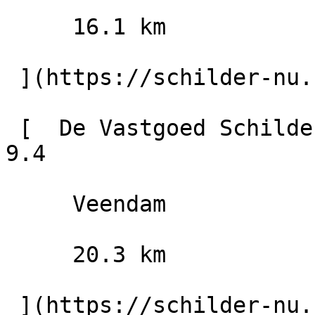
     16.1 km

 ](https://schilder-nu.nl/borger/siepel-borger-bv)

 [  De Vastgoed Schilder                        
9.4

     Veendam

     20.3 km

 ](https://schilder-nu.nl/veendam/de-vastgoed-