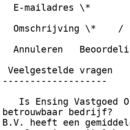
  E-mailadres \*

  Omschrijving \*    / 1000 karakters

  Annuleren   Beoordeling plaatsen

 Veelgestelde vragen

-------------------

   Is Ensing Vastgoed Onderhoud B.V. een 
betrouwbaar bedrijf?   
B.V. heeft een gemiddel