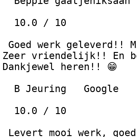
  Beppie gaatjeniksaan   Google   • 2 jaar geleden

  10.0 / 10

 Goed werk geleverd!! Mij uit de "brand" geholpen. 
Zeer vriendelijk!! En b
Dankjewel heren!! 😁

  B Jeuring   Google   • 3 jaar geleden

  10.0 / 10

 Levert mooi werk, goed en vriendelijk personeel
