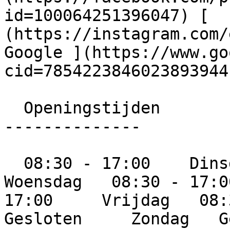
id=100064251396047) [  
(https://instagram.com/ens
Google ](https://www.go
cid=7854223846023893944)
  Openingstijden

--------------

  08:30 - 17:00    Dinsdag   08:30 - 17:00     
Woensdag   08:30 - 17:0
17:00     Vrijdag   08:3
Gesloten     Zondag   G