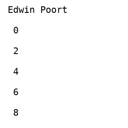
 Edwin Poort

  0

  2

  4

  6

  8
