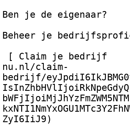
Ben je de eigenaar?

Beheer je bedrijfsprofie
 [ Claim je bedrijf    ](https://schilder-
nu.nl/claim-
bedrijf/eyJpdiI6IkJBMG0
IsInZhbHVlIjoiRkNpeGdyQ
bWFjIjoiMjJhYzFmZWM5NTM
kxNTI1NmYxOGU1MTc3Y2FhN
ZyI6IiJ9)
