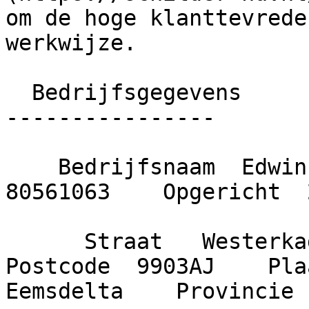
om de hoge klanttevrede
werkwijze.

  Bedrijfsgegevens

----------------

    Bedrijfsnaam  Edwin Poort    KvK nummer  
80561063    Opgericht  
      Straat   Westerkade     Huisnummer  17    
Postcode  9903AJ    Plaa
Eemsdelta    Provincie 