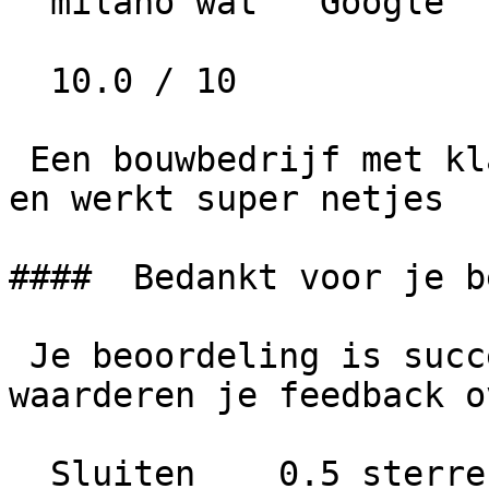
  milano wat   Google   • 2 jaar geleden

  10.0 / 10

 Een bouwbedrijf met klasse Komt alle afspraken na 
en werkt super netjes

####  Bedankt voor je b
 Je beoordeling is succesvol geplaatst. We 
waarderen je feedback o
  Sluiten    0.5 sterren   1 ster
