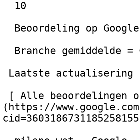
  10

  Beoordeling op Google =  Uitstekend

  Branche gemiddelde = Goed

 Laatste actualisering  07-03-2026 00:00

 [ Alle beoordelingen op Google bekijken ]
(https://www.google.com
cid=3603186731185258155)