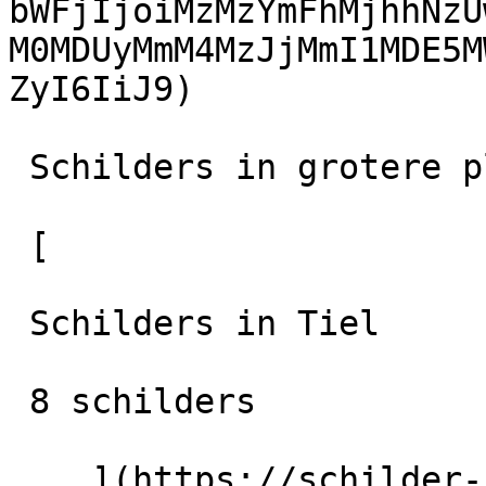
bWFjIjoiMzMzYmFhMjhhNzU
M0MDUyMmM4MzJjMmI1MDE5M
ZyI6IiJ9)

 Schilders in grotere plaatsen in de regio

 [

 Schilders in Tiel

 8 schilders

    ](https://schilder-nu.nl/tiel) [
