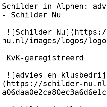
Schilder in Alphen: adv
- Schilder Nu

 ![Schilder Nu](https://schilder-
nu.nl/images/logos/logo
 KvK-geregistreerd

 ![advies en klusbedrijf de leeuw]
(https://schilder-nu.nl
a06daa0e2ca80ec3a6d6e1c