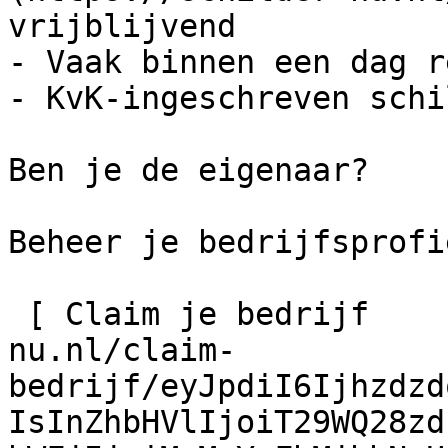
vrijblijvend

- Vaak binnen een dag r
- KvK-ingeschreven schi
Ben je de eigenaar?

Beheer je bedrijfsprofie
 [ Claim je bedrijf    ](https://schilder-
nu.nl/claim-
bedrijf/eyJpdiI6Ijhzdzd
IsInZhbHVlIjoiT29WQ28zd