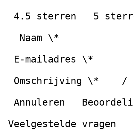
  4.5 sterren   5 sterren

   Naam \*

  E-mailadres \*

  Omschrijving \*    / 1000 karakters

  Annuleren   Beoordeling plaatsen

 Veelgestelde vragen
